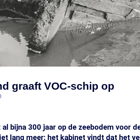
nd graaft VOC-schip op
0
t al bijna 300 jaar op de zeebodem voor d
iet lang meer: het kabinet vindt dat het 