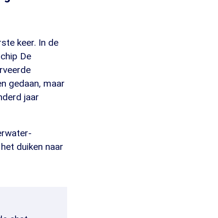
ste keer. In de
schip De
erveerde
gen gedaan, maar
nderd jaar
rwater-
 het duiken naar