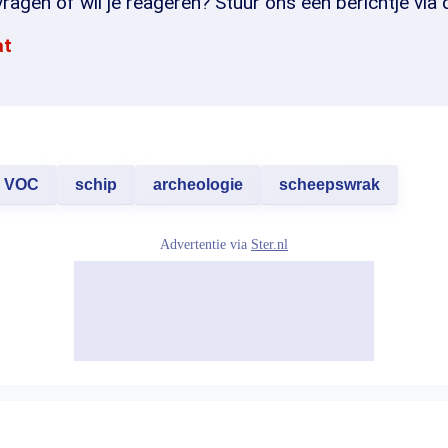
ragen of wil je reageren? Stuur ons een berichtje via 
at
VOC
schip
archeologie
scheepswrak
Advertentie via
Ster.nl