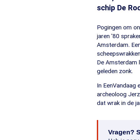
schip De Ro
Pogingen om onze
jaren '80 sprak
Amsterdam. Een 
scheepswrakken u
De Amsterdam lig
geleden zonk.
In EenVandaag 
archeoloog Jerzy
dat wrak in de ja
Vragen? S