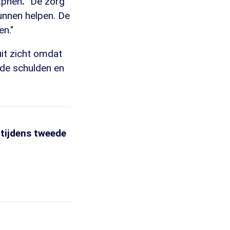
tphen
.
"De zorg
unnen helpen. De
en."
uit zicht omdat
 de schulden en
 tijdens tweede