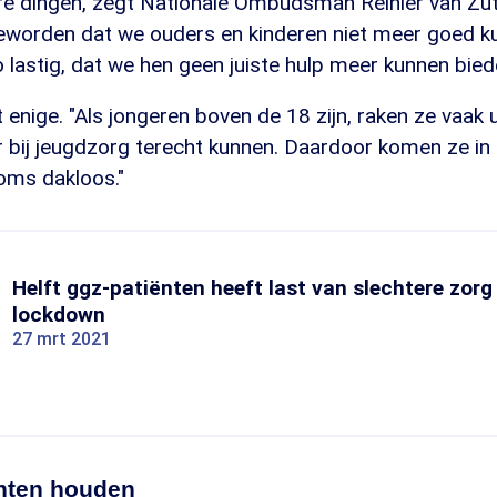
e dingen, zegt Nationale Ombudsman Reinier van Zu
eworden dat we ouders en kinderen niet meer goed k
 lastig, dat we hen geen juiste hulp meer kunnen bied
et enige. "Als jongeren boven de 18 zijn, raken ze vaak 
r bij jeugdzorg terecht kunnen. Daardoor komen ze in
oms dakloos."
Helft ggz-patiënten heeft last van slechtere zorg
lockdown
27 mrt 2021
nten houden