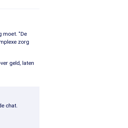
g moet. "De
omplexe zorg
ver geld, laten
de chat.