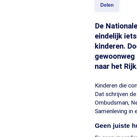
Delen
De National
eindelijk ie
kinderen. Do
gewoonweg ni
naar het Rijk
Kinderen die co
Dat schrijven d
Ombudsman, Ned
Samenleving in e
Geen juiste h