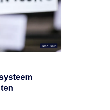
Bron: ANP
-systeem
nten