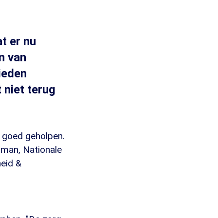
t er nu
n van
ieden
 niet terug
t goed geholpen.
sman, Nationale
eid &