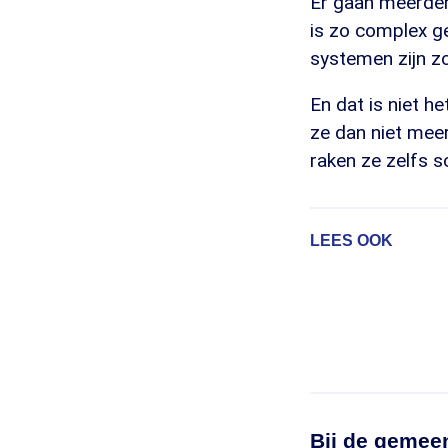
Er gaan meerder
is zo complex g
systemen zijn zo
En dat is niet h
ze dan niet mee
raken ze zelfs s
LEES OOK
Bij de gemee