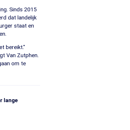
ing. Sinds 2015
d dat landelijk
urger staat en
en.
t bereikt."
egt Van Zutphen.
ngaan om te
r lange