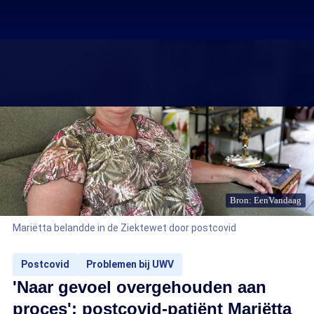
Bron: EenVandaag
Mariëtta belandde in de Ziektewet door postcovid
Postcovid
Problemen bij UWV
'Naar gevoel overgehouden aan
proces': postcovid-patiënt Mariëtta