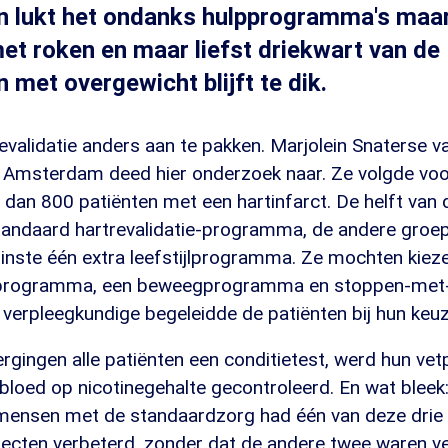
n lukt het ondanks hulpprogramma's maar
et roken en maar liefst driekwart van de
 met overgewicht blijft te dik.
evalidatie anders aan te pakken. Marjolein Snaterse v
Amsterdam deed hier onderzoek naar. Ze volgde voo
dan 800 patiënten met een hartinfarct. De helft van
tandaard hartrevalidatie-programma, de andere groep
inste één extra leefstijlprogramma. Ze mochten kieze
sprogramma, een beweegprogramma en stoppen-met
 verpleegkundige begeleidde de patiënten bij hun keuz
rgingen alle patiënten een conditietest, werd hun ve
bloed op nicotinegehalte gecontroleerd. En wat bleek
mensen met de standaardzorg had één van deze drie
cten verbeterd, zonder dat de andere twee waren ve