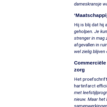
dameskransje was
‘Maatschappij
Hij is blij dat 
geholpen. Je kun
strenger in mag z
afgevallen in rui
wel zielig blijve
Commerciële l
zorg
Het proefschrift
hartinfarct effi
met leefstijlpro
nieuw. Maar het bl
samenwerkingen b