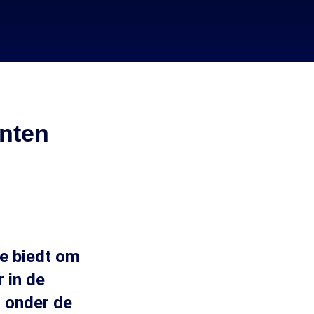
ënten
ie biedt om
r in de
s onder de