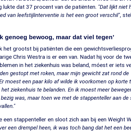
g lukte dat 37 procent van de patiënten.
"Dat lijkt niet
d van leefstijlinterventie is het een groot verschil"
, st
 ik genoeg bewoog, maar dat viel tegen’
k het grootst bij patiënten die een gewichtsverliesp
arige Chris Westra is er een van. Nadat hij voor de t
blemen in het ziekenhuis was beland, móest er iets v
eden gestopt met roken, maar mijn gewicht zat rond de 
Er moest een paar kilo af wilde ik voorkomen op korte 
 het ziekenhuis te belanden. En ik moest meer bewegen.
d bezig was, maar toen we met de stappenteller aan de 
allen."
 een stappenteller en sloot zich aan bij een Weight 
ver een drempel heen, ik was toch bang dat het een be