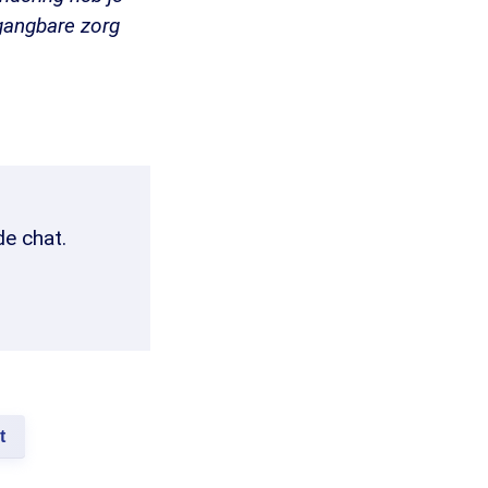
gangbare zorg
de chat.
t