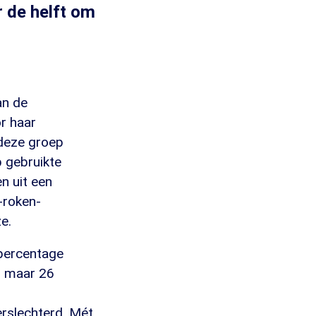
 de helft om
an de
r haar
 deze groep
 gebruikte
n uit een
-roken-
e.
tpercentage
: maar 26
rslechterd. Mét