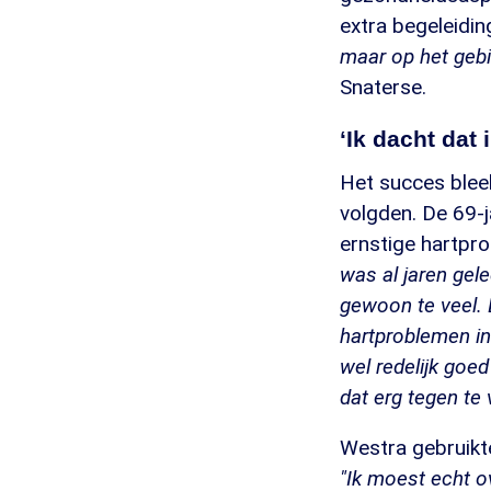
extra begeleidin
maar op het gebie
Snaterse.
‘Ik dacht dat
Het succes blee
volgden. De 69-j
ernstige hartpro
was al jaren gel
gewoon te veel. 
hartproblemen in
wel redelijk goe
dat erg tegen te v
Westra gebruikte
"Ik moest echt o