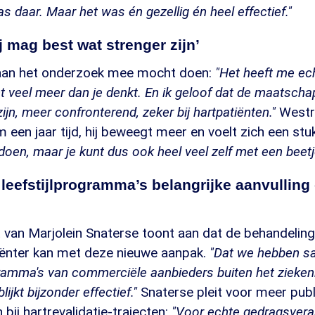
 daar. Maar het was én gezellig én heel effectief."
 mag best wat strenger zijn’
hij aan het onderzoek mee mocht doen:
"Het heeft me ec
t veel meer dan je denkt. En ik geloof dat de maatschap
ijn, meer confronterend, zeker bij hartpatiënten."
Westra
m een jaar tijd, hij beweegt meer en voelt zich een stuk
n doen, maar je kunt dus ook heel veel zelf met een beetj
eefstijlprogramma’s belangrijke aanvulling
 van Marjolein Snaterse toont aan dat de behandeling
ciënter kan met deze nieuwe aanpak.
"Dat we hebben 
gramma's van commerciële aanbieders buiten het zieken
ijkt bijzonder effectief."
Snaterse pleit voor meer publ
ij hartrevalidatie-trajecten:
"Voor echte gedragsvera