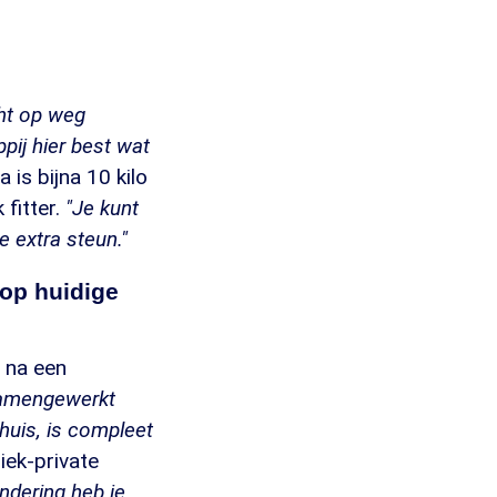
ht op weg
pij hier best wat
 is bijna 10 kilo
 fitter.
"Je kunt
e extra steun."
 op huidige
 na een
samengewerkt
huis, is compleet
iek-private
ndering heb je