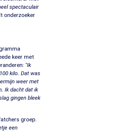
 heel spectaculair
elt onderzoeker
rogramma
weede keer met
eranderen:
"Ik
100 kilo. Dat was
termijn weer met
 Ik dacht dat ik
slag gingen bleek
Watchers groep.
etje een