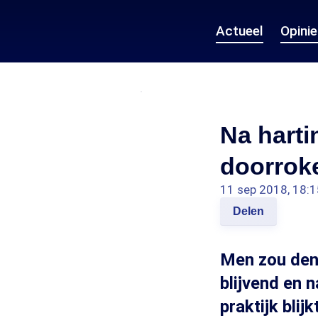
Actueel
Opini
Na hartin
doorrok
11 sep 2018, 18:1
Delen
Men zou denk
blijvend en n
praktijk blij