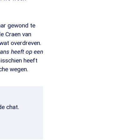
aar gewond te
de Craen van
 wat overdreven.
 kans heeft op een
misschien heeft
sche wegen.
de chat.