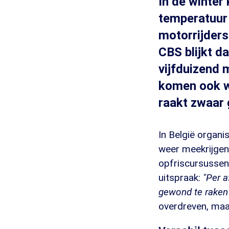
In de winter
temperatuur 
motorrijders
CBS blijkt d
vijfduizend 
komen ook we
raakt zwaar 
In België organi
weer meekrijgen 
opfriscursussen
uitspraak:
"Per a
gewond te raken 
overdreven, maar