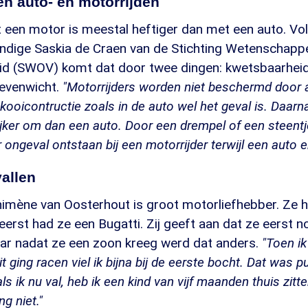
en auto- en motorrijden
 een motor is meestal heftiger dan met een auto. Vo
undige Saskia de Craen van de Stichting Wetenschapp
eid (SWOV) komt dat door twee dingen: kwetsbaarhei
 evenwicht.
"Motorrijders worden niet beschermd door a
n kooicontructie zoals in de auto wel het geval is. Daarn
ker om dan een auto. Door een drempel of een steentje
ongeval ontstaan bij een motorrijder terwijl een auto er
allen
himène van Oosterhout is groot motorliefhebber. Ze h
erst had ze een Bugatti. Zij geeft aan dat ze eerst 
aar nadat ze een zoon kreeg werd dat anders.
"Toen ik
it ging racen viel ik bijna bij de eerste bocht. Dat was p
ls ik nu val, heb ik een kind van vijf maanden thuis zitte
g niet."