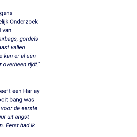
lgens
elijk Onderzoek
d van
irbags, gordels
aast vallen
 kan er al een
 overheen rijdt."
eeft een Harley
nooit bang was
 voor de eerste
uur uit angst
n. Eerst had ik