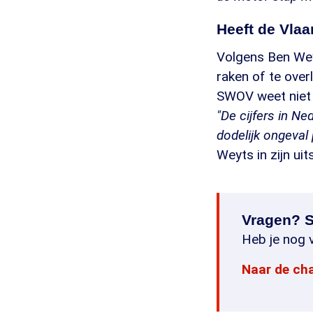
Heeft de Vlaa
Volgens Ben Wey
raken of te over
SWOV weet niet w
"De cijfers in Ne
dodelijk ongeval
Weyts in zijn u
Vragen? S
Heb je nog v
Naar de ch