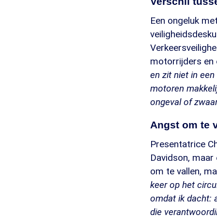
Verschil tuss
Een ongeluk met
veiligheidsdesk
Verkeersveiligh
motorrijders en
en zit niet in ee
motoren makkelij
ongeval of zwaar 
Angst om te v
Presentatrice C
Davidson, maar e
om te vallen, m
keer op het circu
omdat ik dacht: a
die verantwoordin