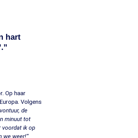
n hart
.”
r. Op haar
 Europa. Volgens
avontuur, de
an minuut tot
 voordat ik op
n we weer!'"