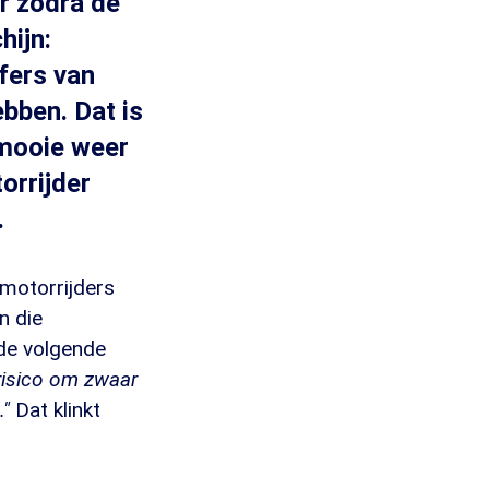
ar zodra de
hijn:
jfers van
bben. Dat is
 mooie weer
orrijder
.
 motorrijders
n die
de volgende
 risico om zwaar
."
Dat klinkt