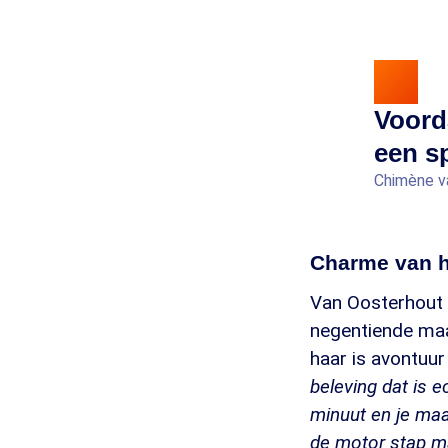
Voord
een sp
Chimène v
Charme van h
Van Oosterhout w
negentiende maa
haar is avontuu
beleving dat is 
minuut en je maa
de motor stap ma