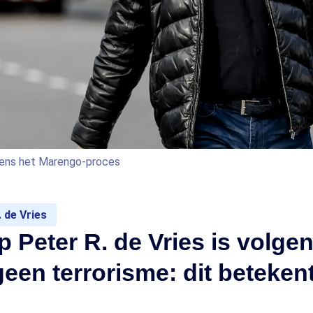
ijdens het Marengo-proces
 de Vries
 Peter R. de Vries is volge
geen terrorisme: dit beteken