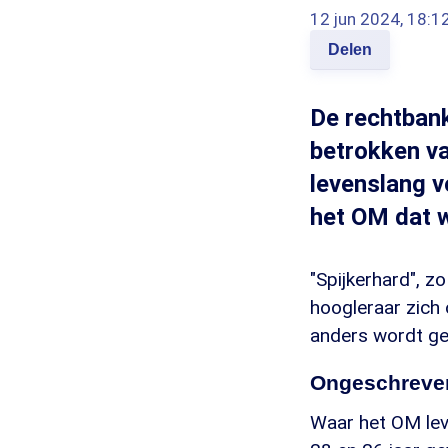
12 jun 2024, 18:1
Delen
De rechtbank
betrokken va
levenslang v
het OM dat w
"Spijkerhard", z
hoogleraar zich 
anders wordt ge
Ongeschreven
Waar het OM leve