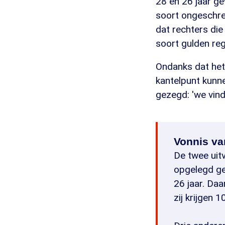
28 en 26 jaar ge
soort ongeschrev
dat rechters die
soort gulden reg
Ondanks dat het
kantelpunt kunnen
gezegd: 'we vind
Vonnis va
De twee uit
opgelegd ge
26 jaar. Da
zij krijgen 