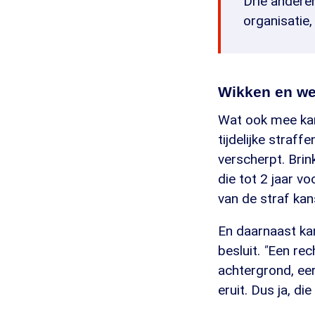
Drie andere
organisatie,
Wikken en w
Wat ook mee kan 
tijdelijke straf
verscherpt. Brin
die tot 2 jaar v
van de straf kan
En daarnaast kan
besluit.
"
Een rech
achtergrond, eer
eruit. Dus ja, d