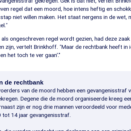
vangenisstraf gekregen. Gek is dat niet, vertelt Brink
en regel dat een moord, hoe intens heftig en schokke
 stap niet willen maken. Het staat nergens in de wet, 
el
."
 als ongeschreven regel wordt gezien, had deze zaak 
 zijn, vertelt Brinkhoff.
"
Maar de rechtbank heeft in i
en het toch te ver gaan'."
n de rechtbank
voerders van de moord hebben een gevangenisstraf v
kregen. Degene die de moord organiseerde kreeg een
arnaast zijn er nog drie mannen veroordeeld voor mede
10 tot 14 jaar gevangenisstraf.