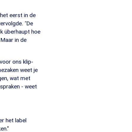
het eerst in de
vervolgde.
"
De
ook überhaupt hoe
 Maar in de
voor ons klip-
smezaken weet je
ngen, wat met
tspraken - weet
r het label
en."