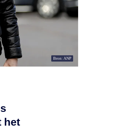
Bron: ANP
ns
t het