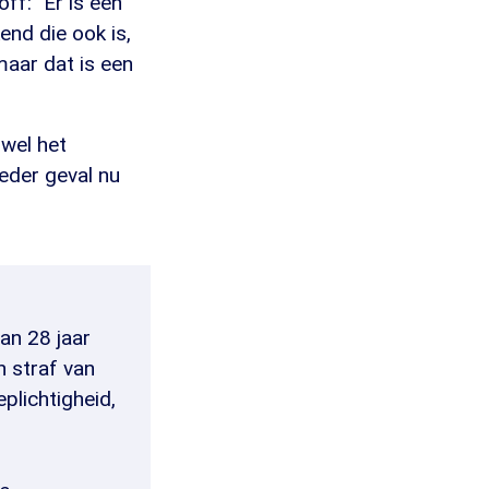
hoff:
"
Er is een
nd die ook is,
maar dat is een
wel het
eder geval nu
an 28 jaar
 straf van
plichtigheid,