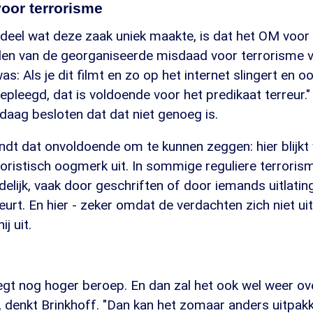
oor terrorisme
eel wat deze zaak uniek maakte, is dat het OM voor 
den van de georganiseerde misdaad voor terrorisme 
was: Als je dit filmt en zo op het internet slingert en 
pleegd, dat is voldoende voor het predikaat terreur."
daag besloten dat dat niet genoeg is.
ndt dat onvoldoende om te kunnen zeggen: hier blijkt 
roristisch oogmerk uit. In sommige reguliere terrori
elijk, vaak door geschriften of door iemands uitlati
urt. En hier - zeker omdat de verdachten zich niet ui
ij uit.
t nog hoger beroep. En dan zal het ook wel weer ove
 denkt Brinkhoff. "Dan kan het zomaar anders uitpakk