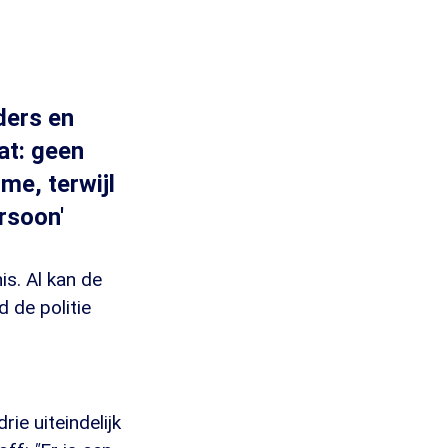
ders en
at: geen
me, terwijl
ersoon'
is. Al kan de
d de politie
ie uiteindelijk