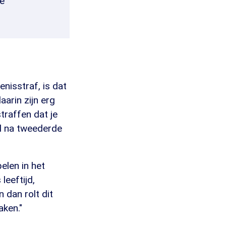
le
nisstraf, is dat
aarin zijn erg
straffen dat je
al na tweederde
elen in het
leeftijd,
 dan rolt dit
aken."