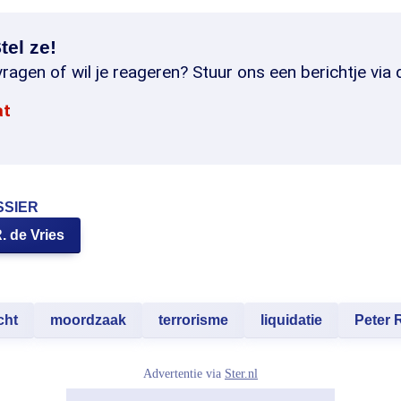
tel ze!
ragen of wil je reageren? Stuur ons een berichtje via 
at
SSIER
. de Vries
cht
moordzaak
terrorisme
liquidatie
Peter R
Advertentie via
Ster.nl