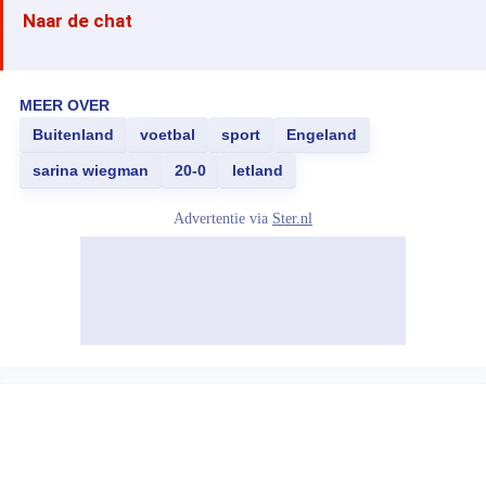
Naar de chat
MEER OVER
Buitenland
voetbal
sport
Engeland
sarina wiegman
20-0
letland
Advertentie via
Ster.nl