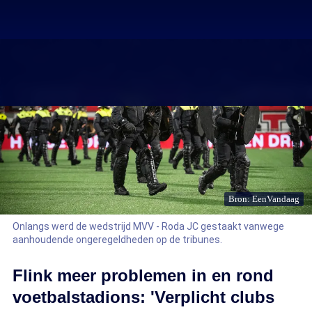
Bron: EenVandaag
Onlangs werd de wedstrijd MVV - Roda JC gestaakt vanwege
aanhoudende ongeregeldheden op de tribunes.
Flink meer problemen in en rond
voetbalstadions: 'Verplicht clubs