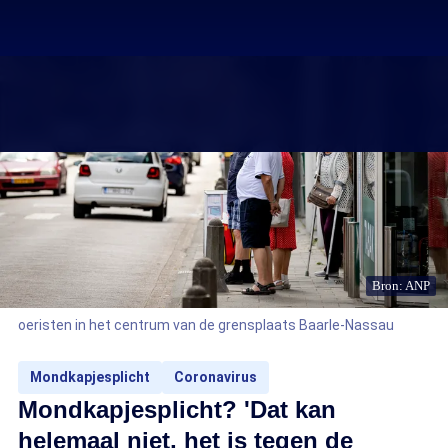
Bron: ANP
oeristen in het centrum van de grensplaats Baarle-Nassau
Mondkapjesplicht
Coronavirus
Mondkapjesplicht? 'Dat kan
helemaal niet, het is tegen de