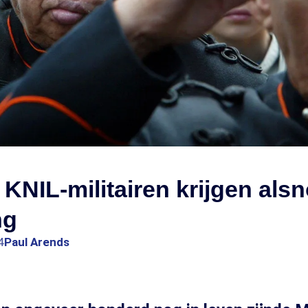
KNIL-militairen krijgen als
ng
4
Paul Arends