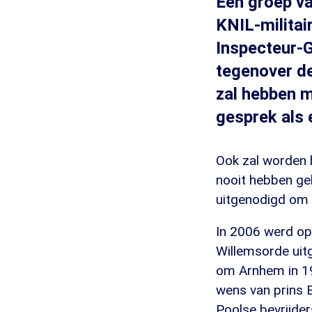
Een groep va
KNIL-militai
Inspecteur-G
tegenover d
zal hebben 
gesprek als 
Ook zal worden 
nooit hebben gek
uitgenodigd om 
In 2006 werd op 
Willemsorde uit
om Arnhem in 19
wens van prins 
Poolse bevrijder