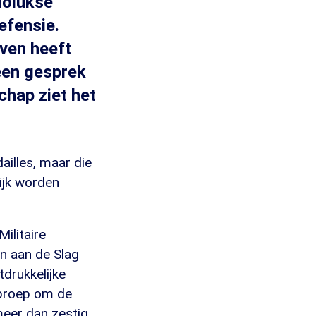
Molukse
efensie.
ven heeft
een gesprek
hap ziet het
ailles, maar die
ijk worden
ilitaire
n aan de Slag
drukkelijke
oproep om de
meer dan zestig