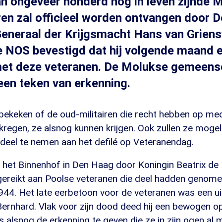
n ongeveer honderd nog in leven zijnde 
ren zal officieel worden ontvangen door D
eneraal der Krijgsmacht Hans van Griens
e NOS bevestigd dat hij volgende maand 
met deze veteranen. De Molukse gemeensc
een teken van erkenning.
bekeken of de oud-militairen die recht hebben op med
regen, ze alsnog kunnen krijgen. Ook zullen ze mogel
deel te nemen aan het defilé op Veteranendag.
het Binnenhof in Den Haag door Koningin Beatrix de M
gereikt aan Poolse veteranen die deel hadden genome
44. Het late eerbetoon voor de veteranen was een uit
Bernhard. Vlak voor zijn dood deed hij een bewogen 
s alsnog de erkenning te geven die ze in zijn ogen al 