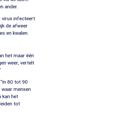
n ander.
 virus infecteert
ijk de afweer
es en kwalen.
an het maar één
gen weer, vertelt
"
"In 80 tot 90
en waar mensen
n kan het
leiden tot