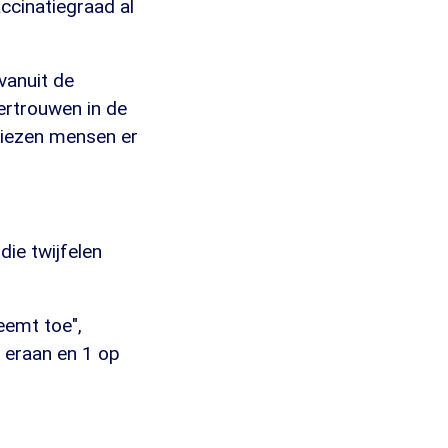
accinatiegraad al
vanuit de
vertrouwen in de
kiezen mensen er
die twijfelen
eemt toe",
t eraan en 1 op