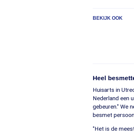
BEKIJK OOK
Heel besmette
Huisarts in Utre
Nederland een ui
gebeuren." We n
besmet persoon,
"Het is de meest