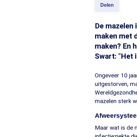
Delen
De mazelen i
maken met d
maken? En ho
Swart: "Het 
Ongeveer 10 jaa
uitgestorven, ma
Wereldgezondhei
mazelen sterk 
Afweersystee
Maar wat is de m
infectieziekte d