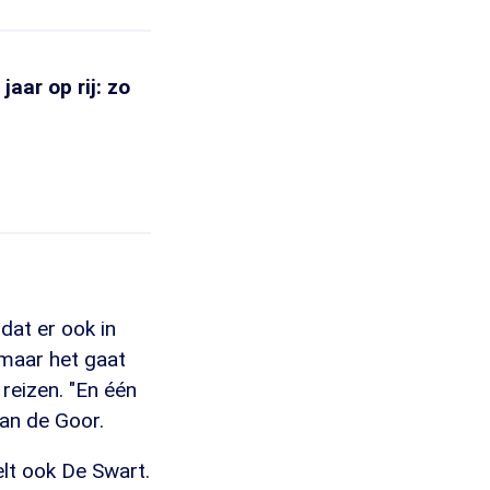
aar op rij: zo
dat er ook in
 maar het gaat
reizen. "En één
an de Goor.
elt ook De Swart.