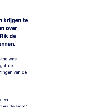
 krijgen te
en over
 Rik de
ennen."
bijna was
 gaf de
tingen van de
s een
via de lucht."