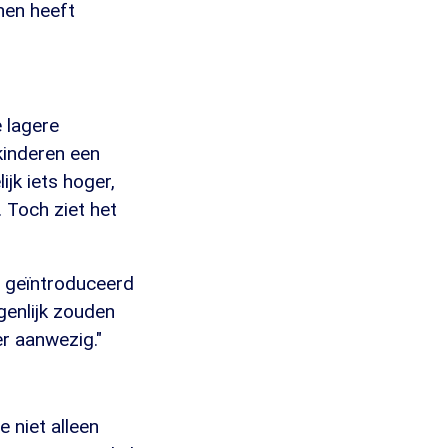
nen heeft
e lagere
kinderen een
jk iets hoger,
 Toch ziet het
er geïntroduceerd
genlijk zouden
er aanwezig."
e niet alleen