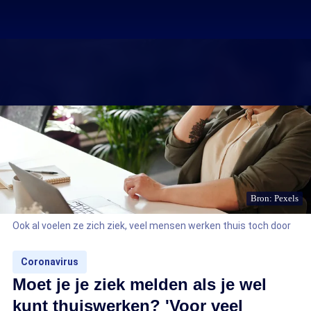
Bron: Pexels
Ook al voelen ze zich ziek, veel mensen werken thuis toch door
Coronavirus
Moet je je ziek melden als je wel
kunt thuiswerken? 'Voor veel