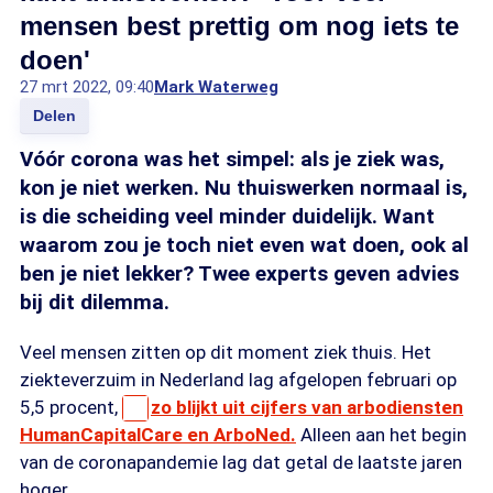
mensen best prettig om nog iets te
doen'
27 mrt 2022, 09:40
Mark Waterweg
Delen
Vóór corona was het simpel: als je ziek was,
kon je niet werken. Nu thuiswerken normaal is,
is die scheiding veel minder duidelijk. Want
waarom zou je toch niet even wat doen, ook al
ben je niet lekker? Twee experts geven advies
bij dit dilemma.
Veel mensen zitten op dit moment ziek thuis. Het
ziekteverzuim in Nederland lag afgelopen februari op
5,5 procent,
zo blijkt uit cijfers van arbodiensten
HumanCapitalCare en ArboNed.
Alleen aan het begin
van de coronapandemie lag dat getal de laatste jaren
hoger.