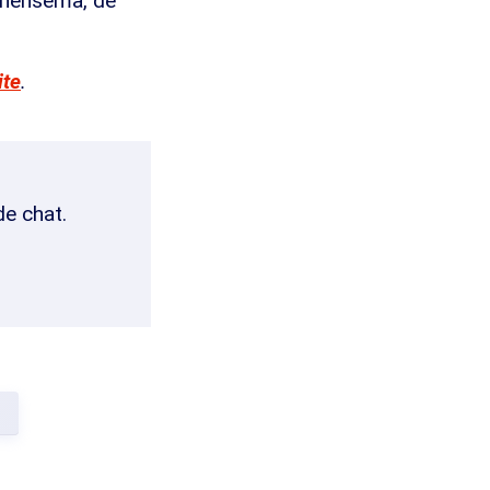
chensema, de
ite
.
de chat.