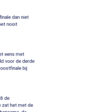
inale dan niet
oet nooit
het eens met
eld voor de derde
oostfinale bij
98 de
e zat het met de