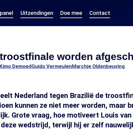
epanel
Uitzendingen
Doe mee
Contact
troostfinale worden afgesch
Kimo Demoed
Guido Vermeulen
Marchje Oldenbeuving
elt Nederland tegen Brazilië de troostfin
oen kunnen ze niet meer worden, maar b
ijk. Grote vraag, hoe motiveert Louis van 
deze wedstrijd, terwijl hij er zelf nauwelij