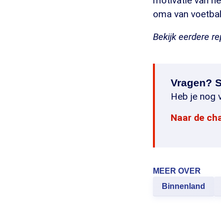
motivatie van h
oma van voetba
Bekijk eerdere r
Vragen? S
Heb je nog v
Naar de ch
MEER OVER
Binnenland