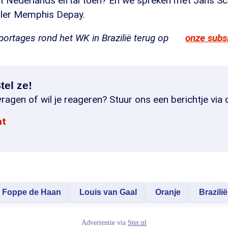
et Nederlands elftal toen? En we spreken met Jans S
ller Memphis Depay.
eportages rond het WK in Brazilië terug op
onze subs
tel ze!
ragen of wil je reageren? Stuur ons een berichtje via 
at
Foppe de Haan
Louis van Gaal
Oranje
Brazilië
Advertentie via
Ster.nl