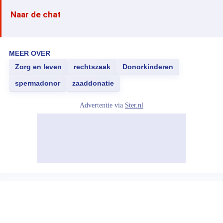
Naar de chat
MEER OVER
Zorg en leven
rechtszaak
Donorkinderen
spermadonor
zaaddonatie
Advertentie via
Ster.nl