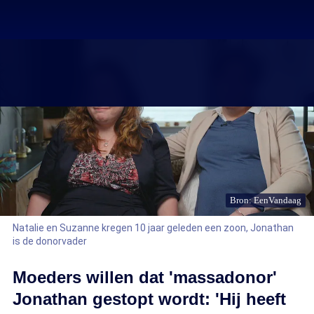
Bron: EenVandaag
Natalie en Suzanne kregen 10 jaar geleden een zoon, Jonathan
is de donorvader
Moeders willen dat 'massadonor'
Jonathan gestopt wordt: 'Hij heeft