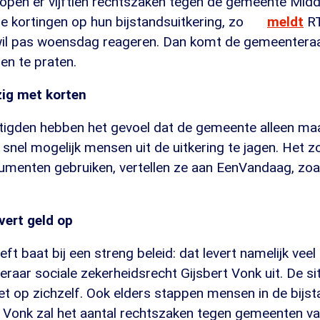
open er vijftien rechtszaken tegen de gemeente Mid
 kortingen op hun bijstandsuitkering, zo
meldt
RT
il pas woensdag reageren. Dan komt de gemeentera
en te praten.
zig met korten
tigden hebben het gevoel dat de gemeente alleen maa
 snel mogelijk mensen uit de uitkering te jagen. Het z
menten gebruiken, vertellen ze aan EenVandaag, zoa
vert geld op
t baat bij een streng beleid: dat levert namelijk veel 
raar sociale zekerheidsrecht Gijsbert Vonk uit. De si
et op zichzelf. Ook elders stappen mensen in de bijs
s Vonk zal het aantal rechtszaken tegen gemeenten 