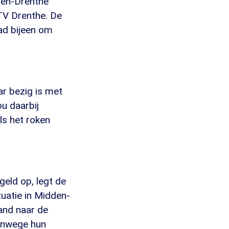
den-Drenthe
V Drenthe. De
ad bijeen om
r bezig is met
ou daarbij
ls het roken
geld op, legt de
tuatie in Midden-
tand naar de
vanwege hun