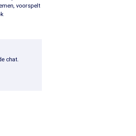
nemen, voorspelt
ok
de chat.