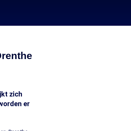
Drenthe
kt zich
worden er