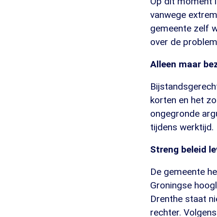
Op dit moment l
vanwege extreme
gemeente zelf w
over de problem
Alleen maar be
Bijstandsgerech
korten en het zo
ongegronde argu
tijdens werktijd.
Streng beleid le
De gemeente heef
Groningse hoogle
Drenthe staat ni
rechter. Volgen