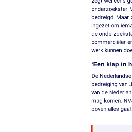
zegt wel eens ge
onderzoekster M
bedreigd. Maar z
ingezet om iema
de onderzoekste
commerciëler en
werk kunnen doe
‘Een klap in h
De Nederlandse 
bedreiging van J
van de Nederland
mag komen. NVJ-
boven alles gaat