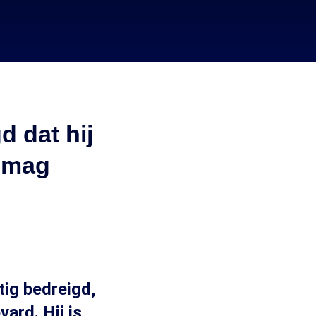
d dat hij
d mag
tig bedreigd,
ard. Hij is