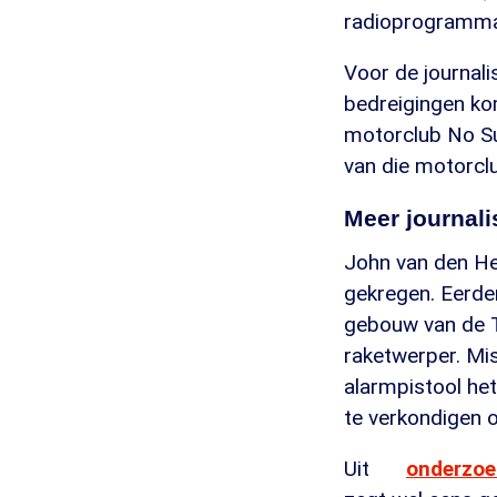
radioprogramma
Voor de journalis
bedreigingen ko
motorclub No Su
van die motorcl
Meer journal
John van den Heu
gekregen. Eerde
gebouw van de T
raketwerper. Mis
alarmpistool he
te verkondigen o
Uit
onderzoe