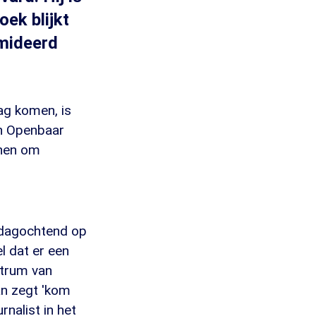
oek blijkt
imideerd
ag komen, is
en Openbaar
enen om
nsdagochtend op
l dat er een
ntrum van
an zegt 'kom
rnalist in het