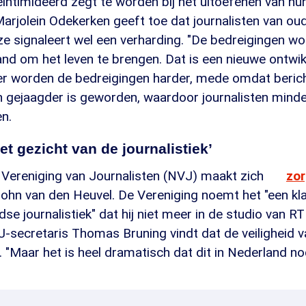
ïntimideerd zegt te worden bij het uitoefenen van hu
arjolein Odekerken geeft toe dat journalisten van o
e signaleert wel een verharding. "De bedreigingen wo
nd om het leven te brengen. Dat is een nieuwe ontwik
r worden de bedreigingen harder, mede omdat beric
 gejaagder is geworden, waardoor journalisten minde
n.
et gezicht van de journalistiek’
Vereniging van Journalisten (NVJ) maakt zich
zo
ohn van den Heuvel. De Vereniging noemt het "een kla
se journalistiek" dat hij niet meer in de studio van R
secretaris Thomas Bruning vindt dat de veiligheid va
. "Maar het is heel dramatisch dat dit in Nederland nod