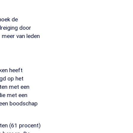
 hoek de
dreiging door
t meer van leden
aken heeft
egd op het
ten met een
die met een
m een boodschap
sten (61 procent)