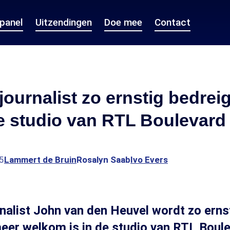
epanel
Uitzendingen
Doe mee
Contact
ournalist zo ernstig bedreig
de studio van RTL Boulevar
5
Lammert de Bruin
Rosalyn Saab
Ivo Evers
alist John van den Heuvel wordt zo erns
 meer welkom is in de studio van RTL Boulev