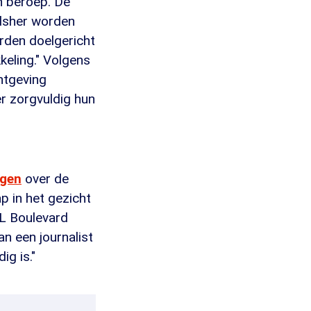
n beroep. De
udsher worden
rden doelgericht
keling." Volgens
htgeving
r zorgvuldig hun
rgen
over de
p in het gezicht
TL Boulevard
n een journalist
ig is."