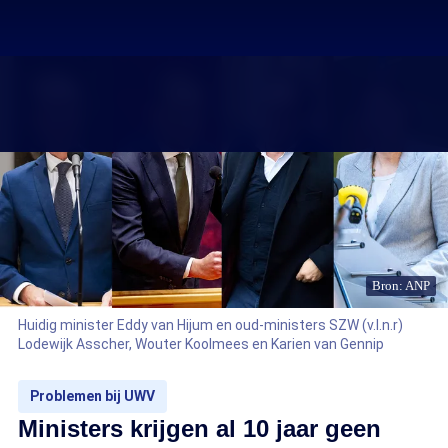
Bron: ANP
Huidig minister Eddy van Hijum en oud-ministers SZW (v.l.n.r)
Lodewijk Asscher, Wouter Koolmees en Karien van Gennip
Problemen bij UWV
Ministers krijgen al 10 jaar geen