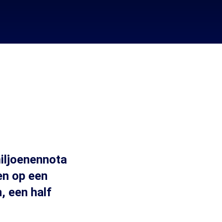
iljoenennota
en op een
, een half