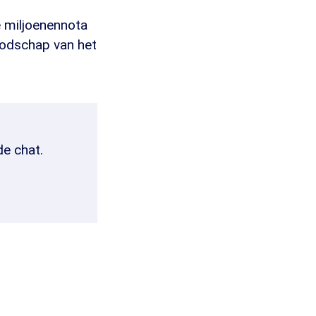
e miljoenennota
boodschap van het
de chat.