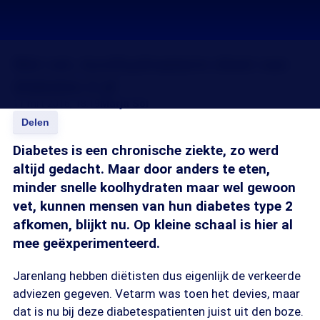
Met vet, koolhydraatarm dieet van
diabetes 2 af
11 mrt 2016, 18:19
Marja Sol
Delen
Diabetes is een chronische ziekte, zo werd
altijd gedacht. Maar door anders te eten,
minder snelle koolhydraten maar wel gewoon
vet, kunnen mensen van hun diabetes type 2
afkomen, blijkt nu. Op kleine schaal is hier al
mee geëxperimenteerd.
Jarenlang hebben diëtisten dus eigenlijk de verkeerde
adviezen gegeven. Vetarm was toen het devies, maar
dat is nu bij deze diabetespatienten juist uit den boze.