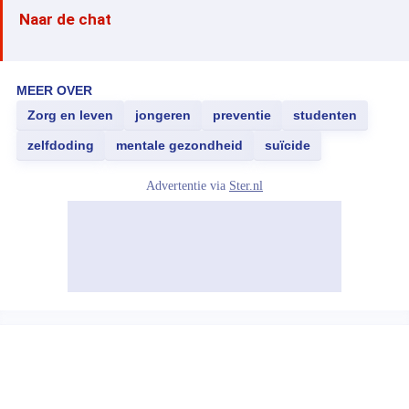
Naar de chat
MEER OVER
Zorg en leven
jongeren
preventie
studenten
zelfdoding
mentale gezondheid
suïcide
Advertentie via
Ster.nl