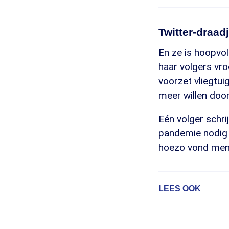
Twitter-draad
En ze is hoopvo
haar volgers vro
voorzet vliegtuig
meer willen door
Eén volger schri
pandemie nodig o
hoezo vond men
LEES OOK