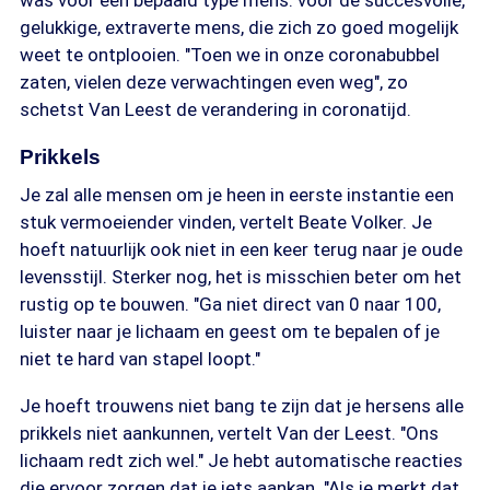
was voor een bepaald type mens: voor de succesvolle,
gelukkige, extraverte mens, die zich zo goed mogelijk
weet te ontplooien. "Toen we in onze coronabubbel
zaten, vielen deze verwachtingen even weg", zo
schetst Van Leest de verandering in coronatijd.
Prikkels
Je zal alle mensen om je heen in eerste instantie een
stuk vermoeiender vinden, vertelt Beate Volker. Je
hoeft natuurlijk ook niet in een keer terug naar je oude
levensstijl. Sterker nog, het is misschien beter om het
rustig op te bouwen. "Ga niet direct van 0 naar 100,
luister naar je lichaam en geest om te bepalen of je
niet te hard van stapel loopt."
Je hoeft trouwens niet bang te zijn dat je hersens alle
prikkels niet aankunnen, vertelt Van der Leest. "Ons
lichaam redt zich wel." Je hebt automatische reacties
die ervoor zorgen dat je iets aankan. "Als je merkt dat