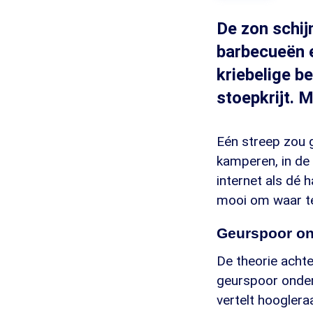
De zon schij
barbecueën e
kriebelige b
stoepkrijt. 
Eén streep zou 
kamperen, in de 
internet als dé 
mooi om waar te 
Geurspoor o
De theorie achte
geurspoor onder
vertelt hooglera