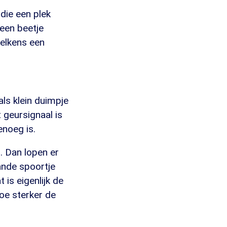
die een plek
 een beetje
telkens een
ls klein duimpje
 geursignaal is
enoeg is.
s. Dan lopen er
ande spoortje
is eigenlijk de
hoe sterker de