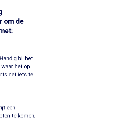
g
er om de
rnet:
Handig bij het
r waar het op
ts net iets te
ijt een
eten te komen,