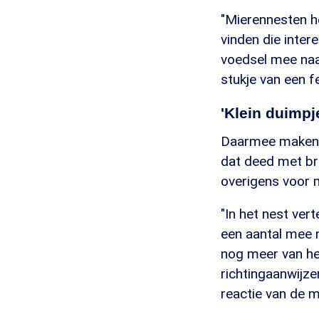
"Mierennesten he
vinden die inter
voedsel mee naa
stukje van een f
'Klein duimpj
Daarmee maken d
dat deed met bro
overigens voor 
"In het nest vert
een aantal mee 
nog meer van het
richtingaanwijze
reactie van de m