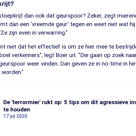
rijt?
stoepkrijt dan ook dat geurspoor? Zeker, zegt mieren
omt dan een 'vreemde geur' tegen en weet niet wat hi
Ze zijn even in verwarring."
t niet dat het effectief is om ze hier mee te bestrijd
oel verkenners", legt Boer uit. "Die gaan op zoek naar 
geurspoor weer vinden. Dan geven ze in no-time in he
 worden."
De 'terrormier' rukt op: 5 tips om dit agressieve in
te houden
17 jul 2020