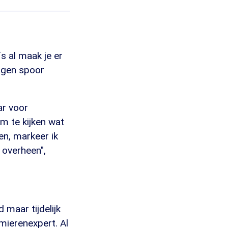
fs al maak je er
igen spoor
ar voor
om te kijken wat
en, markeer ik
 overheen",
 maar tijdelijk
 mierenexpert. Al