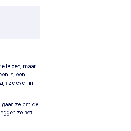
t
.
te leiden, maar
pen is, een
jn ze even in
dan gaan ze om de
leggen ze het