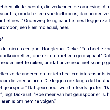
bben allerlei scouts, die verkennen de omgeving. Als 
essant is, omdat er een voedselbron is, dan nemen ze
r het nest." Onderweg terug naar het nest leggen ze 
eromoon, een klein molecuul, neer.
e'
e mieren een pad. Hoogleraar Dicke: "Een beetje zoa
odkruimeltjes, doen zij dat met een geursignaal." Dat
mensen niet te ruiken, omdat onze neus niet scherp g
ellen ze de anderen dat er iets heel erg interessants i
naar die voedselbron. Die leggen ook langs dat besta
 geurspoor." Dat geurspoor wordt steeds groter. "Dat 
r", legt Dicke uit. "Hoe meer van het geurspoor er is, 
ieren is om hem te volgen."