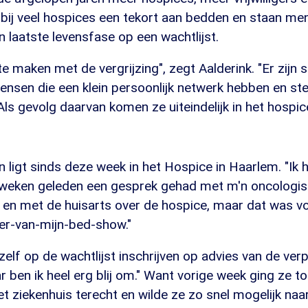
 bij veel hospices een tekort aan bedden en staan me
 laatste levensfase op een wachtlijst.
 te maken met de vergrijzing", zegt Aalderink. "Er zijn
nsen die een klein persoonlijk netwerk hebben en st
ls gevolg daarvan komen ze uiteindelijk in het hospice
ligt sinds deze week in het Hospice in Haarlem. "Ik 
r weken geleden een gesprek gehad met m'n oncologi
 en met de huisarts over de hospice, maar dat was vo
ver-van-mijn-bed-show."
hzelf op de wachtlijst inschrijven op advies van de ve
ar ben ik heel erg blij om." Want vorige week ging ze t
t ziekenhuis terecht en wilde ze zo snel mogelijk naa