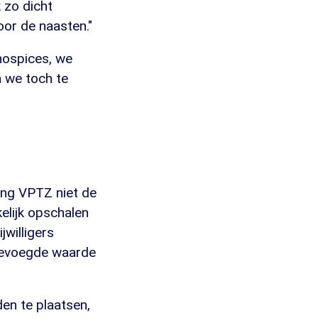
 zo dicht
voor de naasten."
hospices, we
n we toch te
ing VPTZ niet de
kelijk opschalen
jwilligers
egevoegde waarde
en te plaatsen,