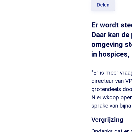
Delen
Er wordt ste
Daar kan de p
omgeving st
in hospices, 
"Er is meer vraag
directeur van V
grotendeels door
Nieuwkoop open
sprake van bijna
Vergrijzing
Ondanks dat er 