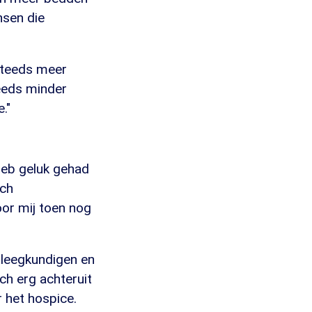
nsen die
 steeds meer
eeds minder
."
heb geluk gehad
sch
or mij toen nog
rpleegkundigen en
och erg achteruit
r het hospice.