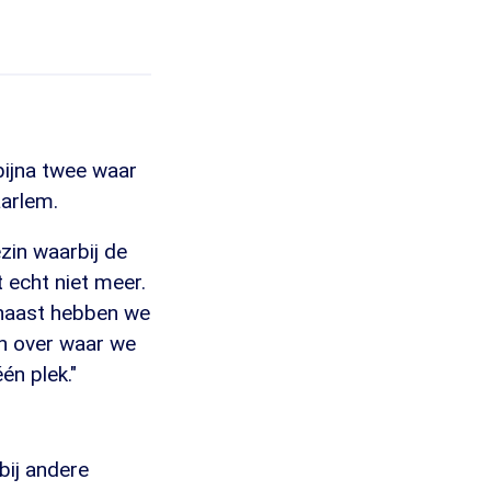
bijna twee waar
aarlem.
zin waarbij de
t echt niet meer.
rnaast hebben we
en over waar we
n plek."
bij andere