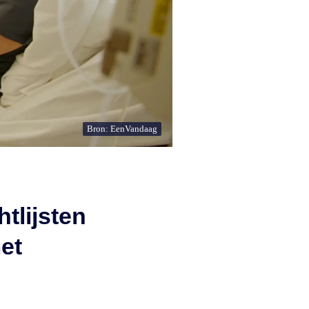
Bron: EenVandaag
tlijsten
met