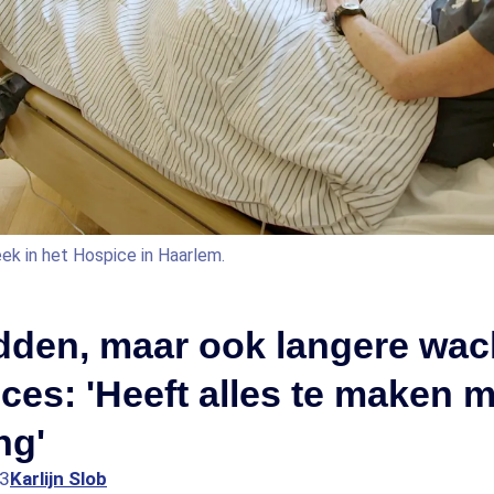
ek in het Hospice in Haarlem.
den, maar ook langere wach
ices: 'Heeft alles te maken 
ng'
13
Karlijn Slob