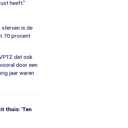
ust heeft."
 sterven is de
'n 70 procent
 VPTZ dat ook
 vooral door een
rig jaar waren
t thuis: 'Ten