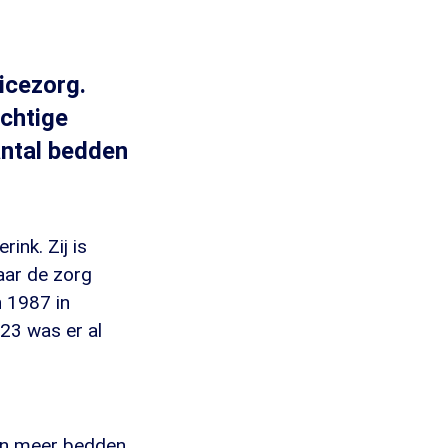
icezorg.
achtige
antal bedden
ink. Zij is
aar de zorg
n 1987 in
3 was er al
 en meer bedden