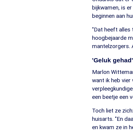
bijkwamen, is er
beginnen aan hun
"Dat heeft alles
hoogbejaarde me
mantelzorgers. A
'Geluk gehad'
Marlon Witteman 
want ik heb vie
verpleegkundige
een beetje een 
Toch liet ze zic
huisarts. "En da
en kwam ze in he