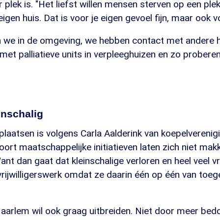
 plek is. "Het liefst willen mensen sterven op een plek
eigen huis. Dat is voor je eigen gevoel fijn, maar ook 
 we in de omgeving, we hebben contact met andere 
et palliatieve units in verpleeghuizen en zo probere
inschalig
laatsen is volgens Carla Aalderink van koepelverenig
soort maatschappelijke initiatieven laten zich niet mak
nt dan gaat dat kleinschalige verloren en heel veel vri
 vrijwilligerswerk omdat ze daarin één op één van to
aarlem wil ook graag uitbreiden. Niet door meer bedd