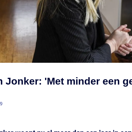
n Jonker: 'Met minder een g
29