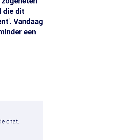
n zogeheten
 die dit
ent'. Vandaag
 minder een
de chat.