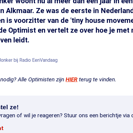
nker woont nu al meer dan een jaar in ee
 in Alkmaar. Ze was de eerste in Nederland
en is voorzitter van de 'tiny house movem
 de Optimist en vertelt ze over hoe je met
ven leidt.
Jonker bij Radio EenVandaag
odig? Alle Optimisten zijn
HIER
terug te vinden.
tel ze!
ragen of wil je reageren? Stuur ons een berichtje via 
at