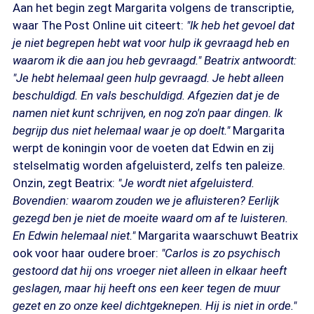
Aan het begin zegt Margarita volgens de transcriptie,
waar The Post Online uit citeert:
"Ik heb het gevoel dat
je niet begrepen hebt wat voor hulp ik gevraagd heb en
waarom ik die aan jou heb gevraagd." Beatrix antwoordt:
"Je hebt helemaal geen hulp gevraagd. Je hebt alleen
beschuldigd. En vals beschuldigd. Afgezien dat je de
namen niet kunt schrijven, en nog zo'n paar dingen. Ik
begrijp dus niet helemaal waar je op doelt."
Margarita
werpt de koningin voor de voeten dat Edwin en zij
stelselmatig worden afgeluisterd, zelfs ten paleize.
Onzin, zegt Beatrix:
"Je wordt niet afgeluisterd.
Bovendien: waarom zouden we je afluisteren? Eerlijk
gezegd ben je niet de moeite waard om af te luisteren.
En Edwin helemaal niet."
Margarita waarschuwt Beatrix
ook voor haar oudere broer:
"Carlos is zo psychisch
gestoord dat hij ons vroeger niet alleen in elkaar heeft
geslagen, maar hij heeft ons een keer tegen de muur
gezet en zo onze keel dichtgeknepen. Hij is niet in orde."