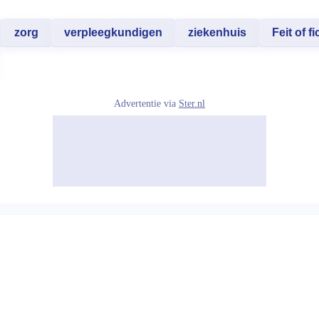
zorg
verpleegkundigen
ziekenhuis
Feit of fi
Advertentie via
Ster.nl