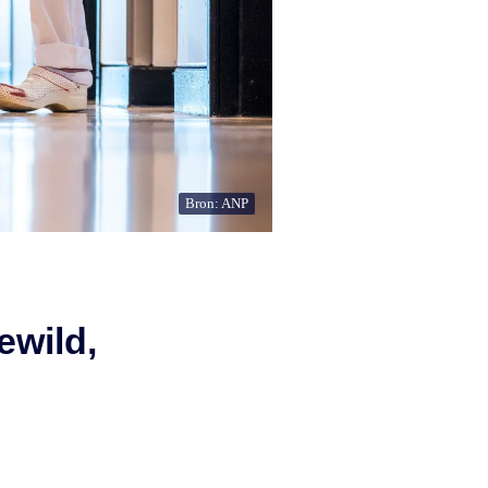
Bron: ANP
ewild,