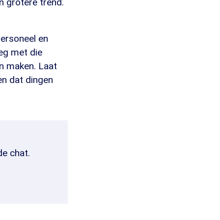
 grotere trend.
personeel en
eg met die
n maken. Laat
en dat dingen
de chat.