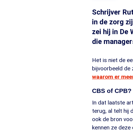
Schrijver Ru
in de zorg z
zei hij in D
die managers
Het is niet de ee
bijvoorbeeld de
waarom er meer
CBS of CPB?
In dat laatste a
terug, al telt h
ook de bron voor
kennen ze deze 