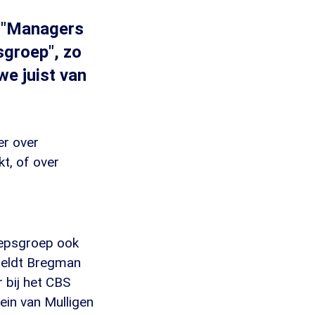
. "Managers
sgroep", zo
we juist van
er over
t, of over
oepsgroep ook
rmeldt Bregman
r bij het CBS
in van Mulligen