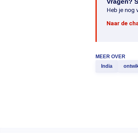
Vragen? S
Heb je nog v
Naar de ch
MEER OVER
India
ontwi