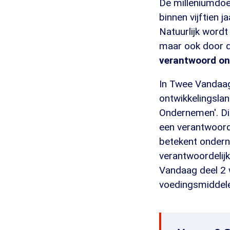
De milleniumdoel
binnen vijftien 
Natuurlijk wordt
maar ook door de
verantwoord o
In Twee Vandaag
ontwikkelingsla
Ondernemen'. Di
een verantwoorde
betekent ondern
verantwoordelijk
Vandaag deel 2 
voedingsmiddelen