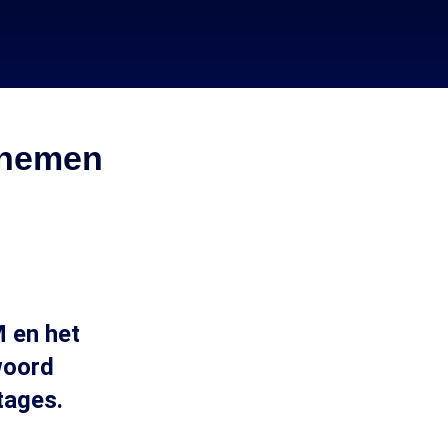
rnemen
 en het
woord
tages.