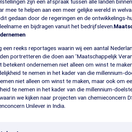
stellingen zijn een afspraak tussen alle landen binn
jaar mee te helpen aan een meer gelijke wereld in welva
 dit gedaan door de regeringen en de ontwikkelings-hu
elname en bijdragen vanuit het bedrijfsleven.
Maatsc
ndernemen
 een reeks reportages waarin wij een aantal Nederlan
nden portretteren die doen aan 'Maatschappelijk Ver
t betekent ondernemen niet alleen om winst te make
lijkheid te nemen in het kader van die millennium-doel
emen niet alleen om winst te maken, maar ook om e
heid te nemen in het kader van die millennium-doelste
waarin we kijken naar projecten van chemieconcern 
concern Unilever in India.