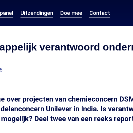
epanel
Uitzendingen
Doe mee
Contact
appelijk verantwoord onde
55
ge over projecten van chemieconcern DSM
elenconcern Unilever in India. Is verant
mogelijk? Deel twee van een reeks repor