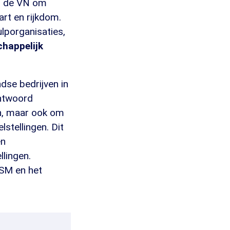
en de VN om
art en rijkdom.
lporganisaties,
happelijk
dse bedrijven in
antwoord
n, maar ook om
stellingen. Dit
en
llingen.
DSM en het