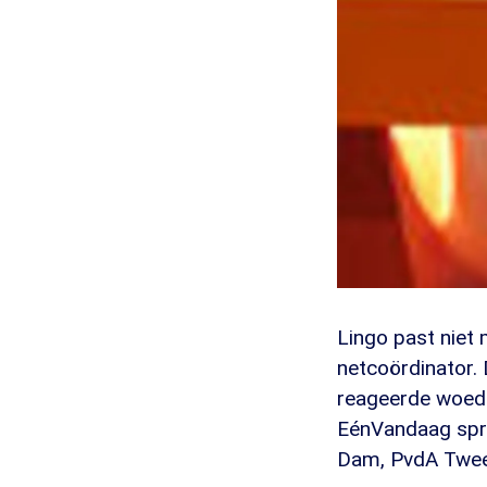
Lingo past niet 
netcoördinator.
reageerde woeden
EénVandaag spree
Dam, PvdA Twee