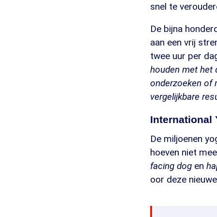
snel te verouder
De bijna honder
aan een vrij str
twee uur per dag
houden met het d
onderzoeken of m
vergelijkbare resu
International
De miljoenen yog
hoeven niet mee
facing dog
en
ha
oor deze nieuwe 