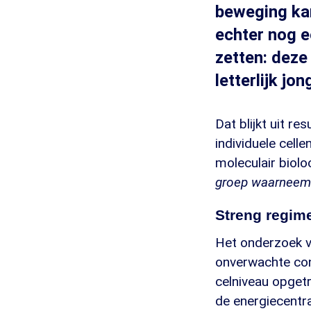
beweging kan
echter nog e
zetten: dez
letterlijk jon
Dat blijkt uit r
individuele celle
moleculair biol
groep waarneemb
Streng regim
Het onderzoek va
onverwachte con
celniveau opget
de energiecentr