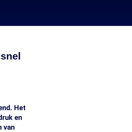
 snel
end. Het
druk en
n van