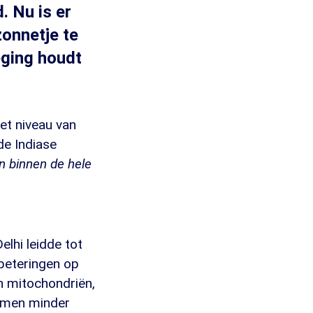
. Nu is er
onnetje te
ging houdt
het niveau van
 de Indiase
en binnen de hele
elhi leidde tot
beteringen op
n mitochondriën,
somen minder