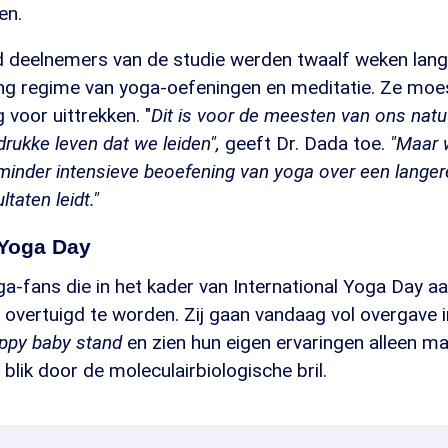
en.
d deelnemers van de studie werden twaalf weken lan
eng regime van yoga-oefeningen en meditatie. Ze moe
 voor uittrekken. "
Dit is voor de meesten van ons natuur
rukke leven dat we leiden",
geeft Dr. Dada toe.
"Maar 
inder intensieve beoefening van yoga over een langere
ltaten leidt."
 Yoga Day
a-fans die in het kader van International Yoga Day a
 overtuigd te worden. Zij gaan vandaag vol overgave 
ppy baby stand
en zien hun eigen ervaringen alleen m
blik door de moleculairbiologische bril.