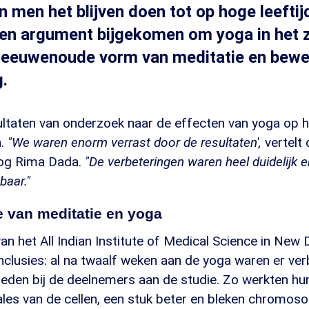
 men het blijven doen tot op hoge leeftijd
en argument bijgekomen om yoga in het z
e eeuwenoude vorm van meditatie en bewe
g.
esultaten van onderzoek naar de effecten van yoga op 
n.
"We waren enorm verrast door de resultaten',
vertelt
oog Rima Dada.
"De verbeteringen waren heel duidelijk 
aar."
e van meditatie en yoga
n het All Indian Institute of Medical Science in New D
clusies: al na twaalf weken aan de yoga waren er ver
reden bij de deelnemers aan de studie. Zo werkten hu
ales van de cellen, een stuk beter en bleken chromo