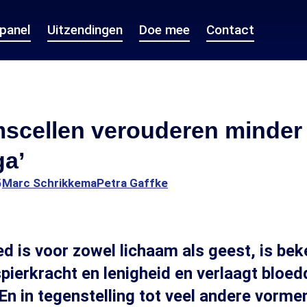
epanel
Uitzendingen
Doe mee
Contact
mscellen verouderen minder
ga’
5
Marc Schrikkema
Petra Gaffke
d is voor zowel lichaam als geest, is bek
pierkracht en lenigheid en verlaagt bloed
 En in tegenstelling tot veel andere vorme