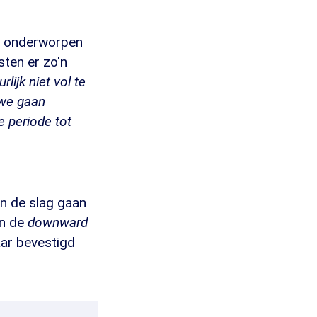
g onderworpen
sten er zo'n
lijk niet vol te
we gaan
 periode tot
an de slag gaan
in de
downward
aar bevestigd