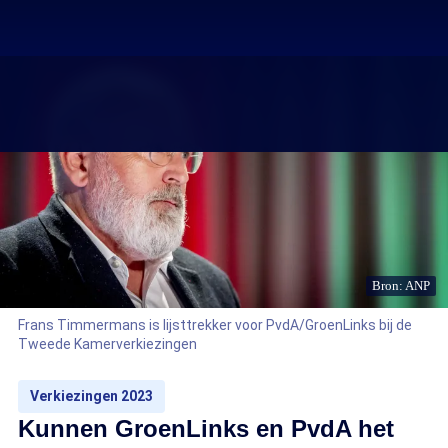
Bron: ANP
Frans Timmermans is lijsttrekker voor PvdA/GroenLinks bij de
Tweede Kamerverkiezingen
Verkiezingen 2023
Kunnen GroenLinks en PvdA het