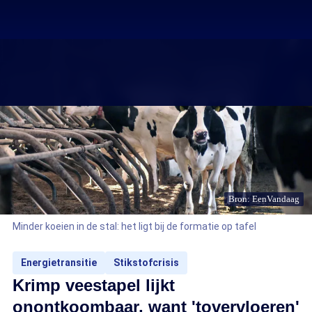
Bron: EenVandaag
Minder koeien in de stal: het ligt bij de formatie op tafel
Energietransitie
Stikstofcrisis
Krimp veestapel lijkt
onontkoombaar, want 'tovervloeren'