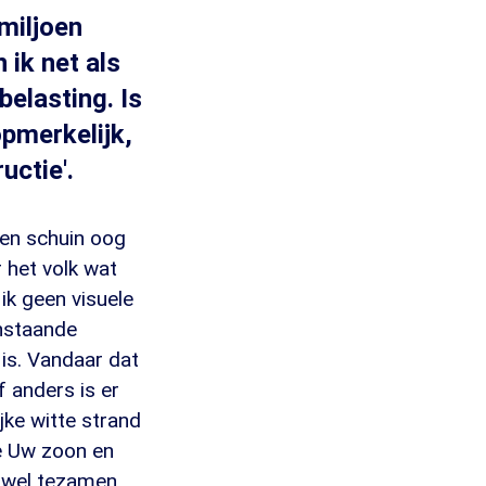
miljoen
 ik net als
belasting. Is
'opmerkelijk,
uctie'.
 een schuin oog
 het volk wat
ik geen visuele
nstaande
 is. Vandaar dat
f anders is er
jke witte strand
e Uw zoon en
n wel tezamen