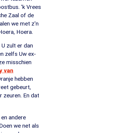
postbus. 'k Vrees
che Zaal of de
talen we met z'n
 Hoera, Hoera.
 U zult er dan
en zelfs Uw ex-
 ze misschien
y van
-Oranje hebben
reet gebeurt,
r zeuren. En dat
n en andere
 Doen we net als