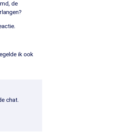
emd, de
erlangen?
eactie.
regelde ik ook
de chat.