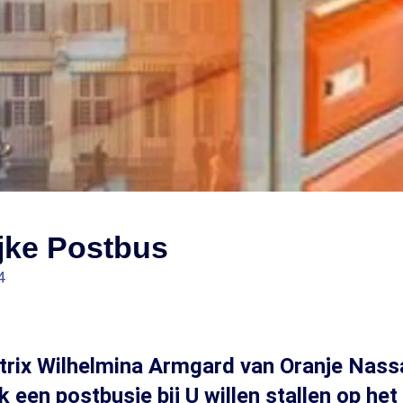
jke Postbus
4
trix Wilhelmina Armgard van Oranje Nass
ijk een postbusje bij U willen stallen op he