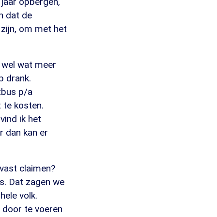
 jaar opbergen,
n dat de
 zijn, om met het
 wel wat meer
p drank.
tbus p/a
 te kosten.
vind ik het
r dan kan er
lvast claimen?
is. Dat zagen we
hele volk.
k door te voeren