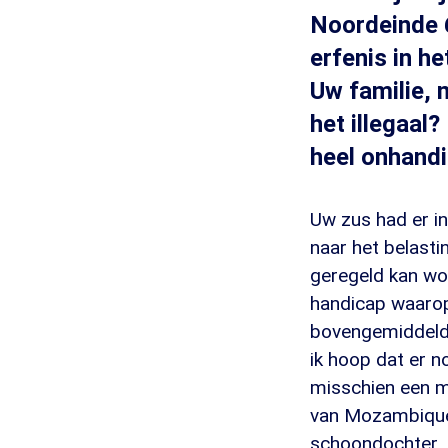
Noordeinde 6
erfenis in he
Uw familie, n
het illegaal?
heel onhandi
Uw zus had er in
naar het belasti
geregeld kan wor
handicap waarop
bovengemiddelde f
ik hoop dat er no
misschien een m
van Mozambique,
schoondochter. 