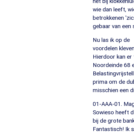
het bij klokkenl
wie dan leeft, w
betrokkenen 'zic
gebaar van een s
Nu las ik op de
voordelen kleven
Hierdoor kan er
Noordeinde 68 e
Belastingvrijste
prima om de dubb
misschien een d
01-AAA-01. Mag i
Sowieso heeft d
bij de grote ban
Fantastisch! Ik 