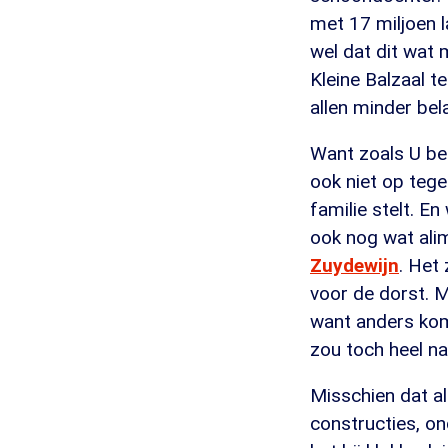
met 17 miljoen l
wel dat dit wat 
Kleine Balzaal t
allen minder bel
Want zoals U bek
ook niet op tege
familie stelt. E
ook nog wat ali
Zuydewijn
. Het
voor de dorst. M
want anders kom
zou toch heel naa
Misschien dat al
constructies, o