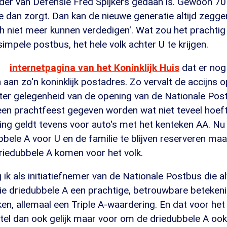
uider van Defensie Fred Spijkers gedaan is. Gewoon 70
ie dan zorgt. Dan kan de nieuwe generatie altijd zegge
h niet meer kunnen verdedigen'. Wat zou het prachtig
impele postbus, het hele volk achter U te krijgen.
internetpagina van het Koninklijk Huis
dat er nog
 aan zo'n koninklijk postadres. Zo vervalt de accijns o
 ter gelegenheid van de opening van de Nationale Pos
en prachtfeest gegeven worden wat niet teveel hoeft
lling geldt tevens voor auto's met het kenteken AA. Nu 
ele A voor U en de familie te blijven reserveren maa
riedubbele A komen voor het volk.
k als initiatiefnemer van de Nationale Postbus die a
ie driedubbele A een prachtige, betrouwbare beteken
ken, allemaal een Triple A-waardering. En dat voor het 
stel dan ook gelijk maar voor om de driedubbele A oo