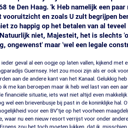
8 te Den Haag. 'k Heb namelijk een paar 
t vooruitzicht en zoals U zult begrijpen ben
iet zo happig op het betalen van al teveel 
 Natuurlijk niet, Majesteit, het is slechts 
g, ongewenst' maar 'wel een legale constr
 ieder geval al een oogje op laten vallen, kijkend met
ngparadijs Guernsey. Het zou mooi zijn als er ook voor
den aan de andere kant van het Kanaal. Gelukkig heb 
 ik me kan beroepen maar ik heb wel last van een aa
inanciële situatie, iets wat niet altijd even makkelijk
g wel een brievenbusje bij past in de koninklijke hal. O
ogelijkheid voor een BV'tje op het voorheen maagdeli
 waar nu een nieuw resort verrijst voor onder ander
Ergens zou het toch moeten lukken, dat ik, misschie