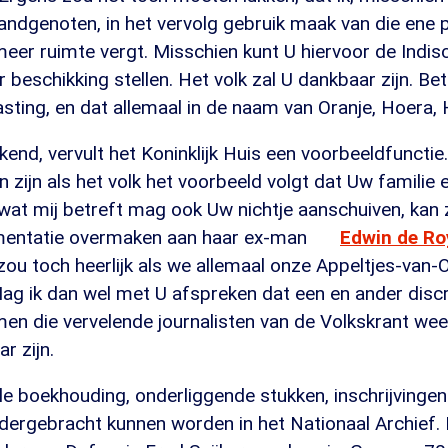
andgenoten, in het vervolg gebruik maak van die ene 
meer ruimte vergt. Misschien kunt U hiervoor de Indis
er beschikking stellen. Het volk zal U dankbaar zijn. Be
asting, en dat allemaal in de naam van Oranje, Hoera,
end, vervult het Koninklijk Huis een voorbeeldfunctie.
n zijn als het volk het voorbeeld volgt dat Uw familie 
n wat mij betreft mag ook Uw nichtje aanschuiven, kan
mentatie overmaken aan haar ex-man
Edwin de Ro
 zou toch heerlijk als we allemaal onze Appeltjes-van
ag ik dan wel met U afspreken dat een en ander disc
en die vervelende journalisten van de Volkskrant wee
r zijn.
le boekhouding, onderliggende stukken, inschrijvinge
ndergebracht kunnen worden in het Nationaal Archief.