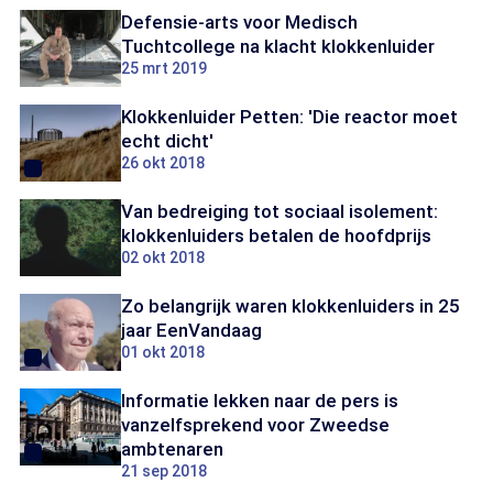
Defensie-arts voor Medisch
Tuchtcollege na klacht klokkenluider
25 mrt 2019
Klokkenluider Petten: 'Die reactor moet
echt dicht'
26 okt 2018
Van bedreiging tot sociaal isolement:
klokkenluiders betalen de hoofdprijs
02 okt 2018
Zo belangrijk waren klokkenluiders in 25
jaar EenVandaag
01 okt 2018
Informatie lekken naar de pers is
vanzelfsprekend voor Zweedse
ambtenaren
21 sep 2018