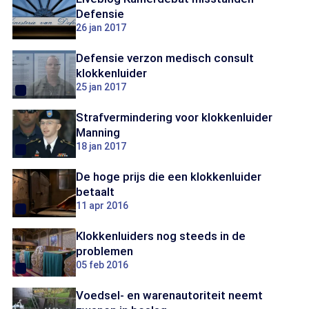
Defensie
26 jan 2017
Defensie verzon medisch consult
klokkenluider
25 jan 2017
Strafvermindering voor klokkenluider
Manning
18 jan 2017
De hoge prijs die een klokkenluider
betaalt
11 apr 2016
Klokkenluiders nog steeds in de
problemen
05 feb 2016
Voedsel- en warenautoriteit neemt