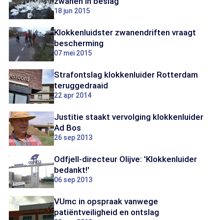
zwanen in beslag
18 jun 2015
Klokkenluidster zwanendriften vraagt
bescherming
07 mei 2015
Strafontslag klokkenluider Rotterdam
teruggedraaid
22 apr 2014
Justitie staakt vervolging klokkenluider
Ad Bos
26 sep 2013
Odfjell-directeur Olijve: 'Klokkenluider
bedankt!'
06 sep 2013
VUmc in opspraak vanwege
patiëntveiligheid en ontslag