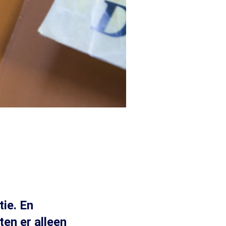
tie. En
ten er alleen