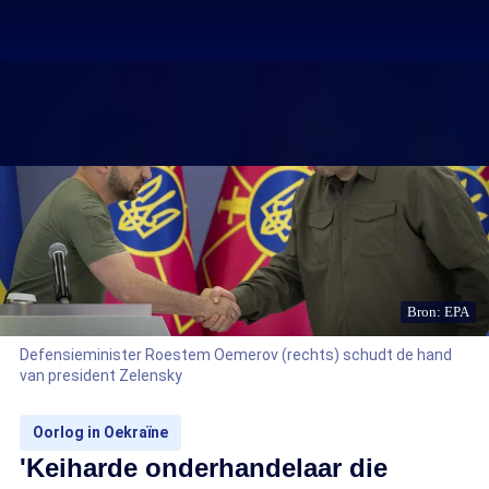
Bron: EPA
Defensieminister Roestem Oemerov (rechts) schudt de hand
van president Zelensky
Oorlog in Oekraïne
'Keiharde onderhandelaar die