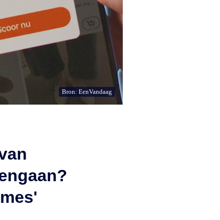
Bron: EenVandaag
 van
egengaan?
ames'