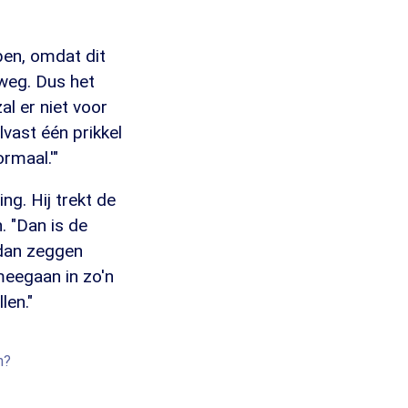
en, omdat dit
 weg. Dus het
al er niet voor
vast één prikkel
rmaal.'"
g. Hij trekt de
. "Dan is de
 dan zeggen
meegaan in zo'n
len."
n?