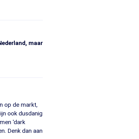
 Nederland, maar
en op de markt,
ijn ook dusdanig
emen 'dark
pen. Denk dan aan