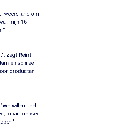
eel weerstand om
 wat mijn 16-
n."
t", zegt Reint
dam en schreef
voor producten
 "We willen heel
ken, maar mensen
open."