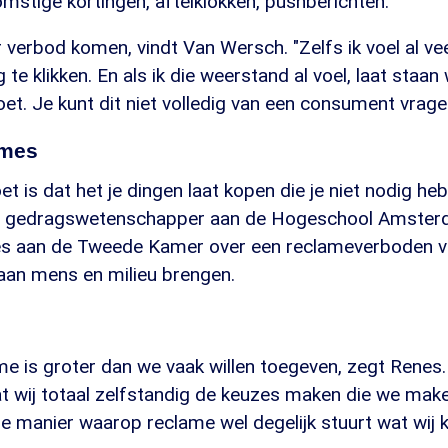
omstige kortingen, aftelklokken, pushberichten."
verbod komen, vindt Van Wersch. "Zelfs ik voel al v
te klikken. En als ik die weerstand al voel, laat staan
oet. Je kunt dit niet volledig van een consument vrage
ames
t is dat het je dingen laat kopen die je niet nodig heb
 is gedragswetenschapper aan de Hogeschool Amster
es aan de Tweede Kamer over een reclameverboden 
 aan mens en milieu brengen.
me is groter dan we vaak willen toegeven, zegt Renes.
t wij totaal zelfstandig de keuzes maken die we ma
 manier waarop reclame wel degelijk stuurt wat wij k