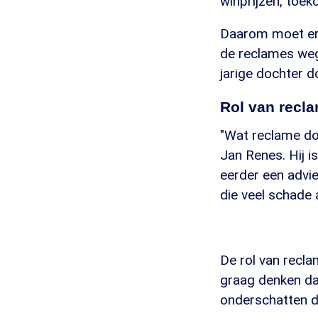
winprijzen, toek
Daarom moet er 
de reclames weg 
jarige dochter d
Rol van recl
"Wat reclame doe
Jan Renes. Hij
eerder een advi
die veel schade
De rol van recla
graag denken da
onderschatten de