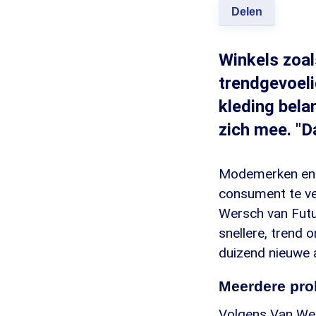
Delen
Winkels zoal
trendgevoeli
kleding bela
zich mee. "D
Modemerken en kl
consument te ve
Wersch van Futu
snellere, trend
duizend nieuwe ar
Meerdere pr
Volgens Van Wer