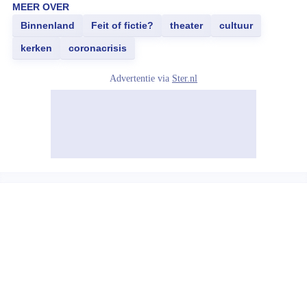
MEER OVER
Binnenland
Feit of fictie?
theater
cultuur
kerken
coronacrisis
Advertentie via
Ster.nl