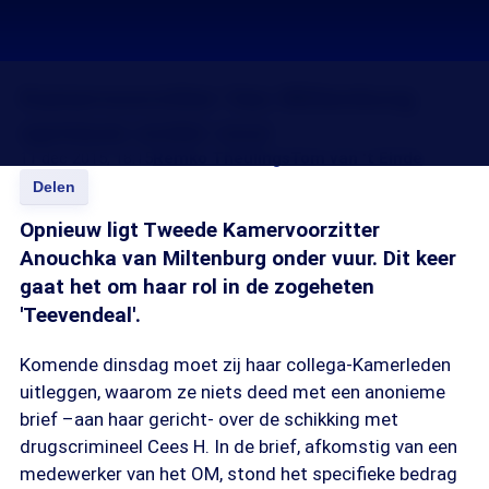
Kamervoorzitter Van Miltenburg
opnieuw onder vuur
11 dec 2015, 18:15
Remko Theulings
Tom van 't Einde
Delen
Opnieuw ligt Tweede Kamervoorzitter
Anouchka van Miltenburg onder vuur. Dit keer
gaat het om haar rol in de zogeheten
'Teevendeal'.
Komende dinsdag moet zij haar collega-Kamerleden
uitleggen, waarom ze niets deed met een anonieme
brief –aan haar gericht- over de schikking met
drugscrimineel Cees H. In de brief, afkomstig van een
medewerker van het OM, stond het specifieke bedrag