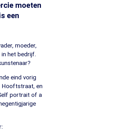
ercie moeten
is een
vader, moeder,
n het bedrijf.
 kunstenaar?
nde eind vorig
 Hooftstraat, en
lf portrait of a
egentigjarige
: