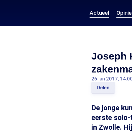
Actueel
Opini
Joseph K
zakenm
26 jan 2017, 14:0
Delen
De jonge kun
eerste solo
in Zwolle. H