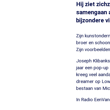
Hij ziet zic
samengaan al
bijzondere v
Zijn kunstonder
broer en schoonz
Zijn voorbeelden
Joseph Klibanks
jaar een pop-up 
kreeg veel aanda
dreamer op Lowl
bestaan van Mic
In Radio EenVan