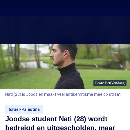
Bron: EenVandaag
Nati (28) is Joods en maakt veel antisemitisme mee op straat
Israël-Palestina
Joodse student Nati (28) wordt
bedreigd en uitgescholden, maar