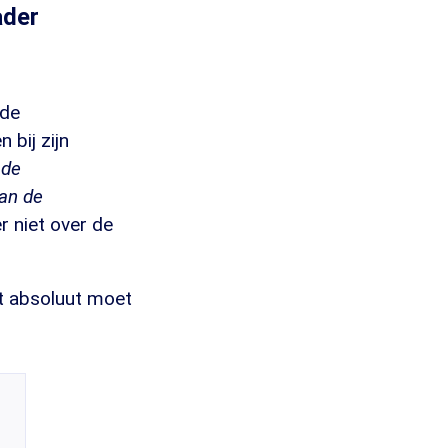
ader
 de
bij zijn
 de
aan de
 niet over de
t absoluut moet