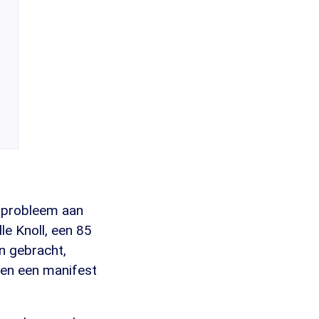
r probleem aan
e Knoll, een 85
n gebracht,
 en een manifest