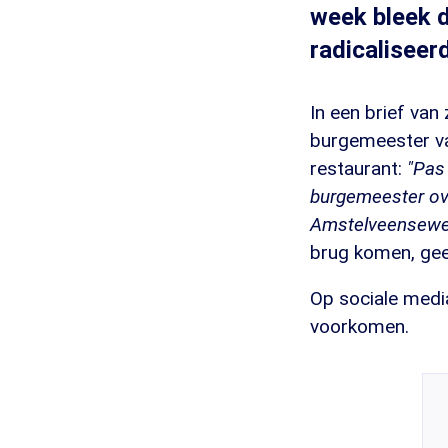
week bleek 
radicaliseer
In een brief van
burgemeester va
restaurant:
"Pas
burgemeester ove
Amstelveenseweg
brug komen, geef
Op sociale medi
voorkomen.