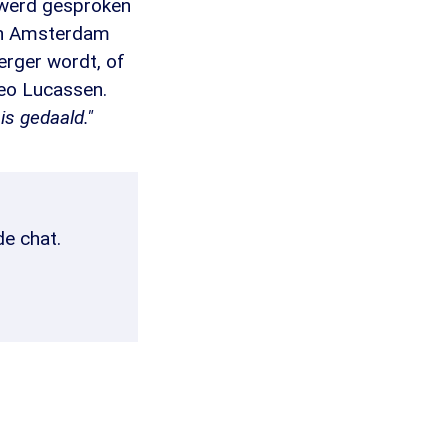
al werd gesproken
 in Amsterdam
erger wordt, of
Leo Lucassen.
is gedaald."
de chat.