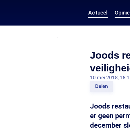
Actueel
Opini
Joods re
veilighe
10 mei 2018, 18:
Delen
Joods restau
er geen perm
december slo