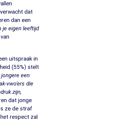
allen
 verwacht dat
eren dan een
je eigen leeftijd
g van
en uitspraak in
eid (55%) stelt
n jongere een
kak-vwo'ers die
druk zijn,
ren dat jonge
ls ze de straf
het respect zal