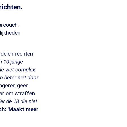
richten.
arcouch.
lijkheden
tdelen rechten
n 10-jarige
t de wet complex
n beter niet door
ongeren geen
aar om straffen
er de 18 die niet
h: 'Maakt meer