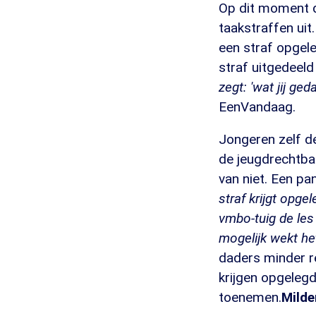
Op dit moment d
taakstraffen uit
een straf opgel
straf uitgedeeld 
zegt: 'wat jij ge
EenVandaag.
Jongeren zelf de
de jeugdrechtba
van niet. Een pan
straf krijgt opge
vmbo-tuig de les 
mogelijk wekt he
daders minder re
krijgen opgelegd
toenemen.
Milde