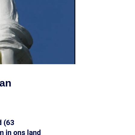
lan
d (63
m in ons land