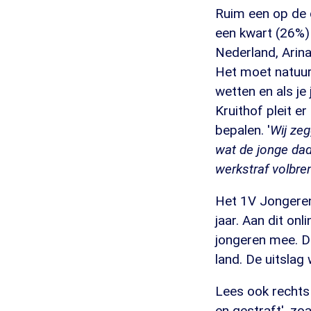
Ruim een op de d
een kwart (26%) 
Nederland, Arina 
Het moet natuurl
wetten en als je 
Kruithof pleit e
bepalen. '
Wij ze
wat de jonge dad
werkstraf volbre
Het 1V Jongeren
jaar. Aan dit on
jongeren mee. De
land. De uitsla
Lees ook rechts 
en gestraft', zo