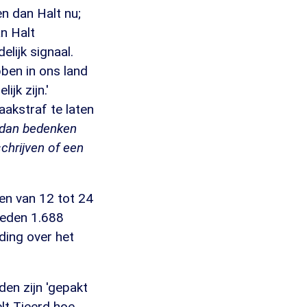
n dan Halt nu;
an Halt
elijk signaal.
bben in ons land
jk zijn.'
aakstraf te laten
n dan bedenken
chrijven of een
en van 12 tot 24
deden 1.688
iding over het
den zijn 'gepakt
lt Tjeerd hoe