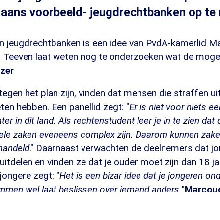
aans voorbeeld- jeugdrechtbanken op te 
an jeugdrechtbanken is een idee van PvdA-kamerlid M
s Teeven laat weten nog te onderzoeken wat de moge
jzer
tegen het plan zijn, vinden dat mensen die straffen ui
en hebben. Een panellid zegt: "
Er is niet voor niets ee
hter in dit land. Als rechtenstudent leer je in te zien da
duele zaken eveneens complex zijn. Daarom kunnen zake
handeld
." Daarnaast verwachten de deelnemers dat j
n uitdelen en vinden ze dat je ouder moet zijn dan 18 j
 jongere zegt: "
Het is een bizar idee dat je jongeren ond
men wel laat beslissen over iemand anders.
"
Marcouc