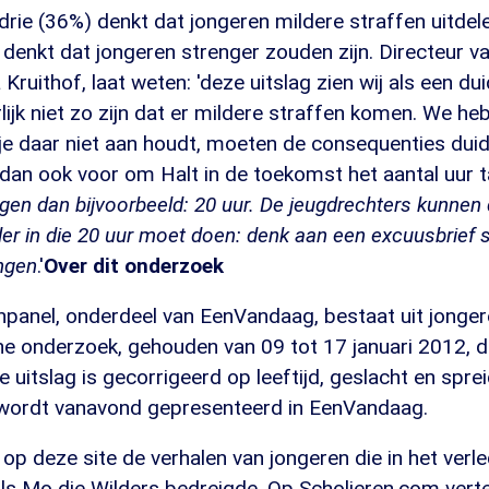
rie (36%) denkt dat jongeren mildere straffen uitdele
denkt dat jongeren strenger zouden zijn. Directeur v
Kruithof, laat weten: 'deze uitslag zien wij als een duid
ijk niet zo zijn dat er mildere straffen komen. We he
je daar niet aan houdt, moeten de consequenties duideli
r dan ook voor om Halt in de toekomst het aantal uur t
ggen dan bijvoorbeeld: 20 uur. De jeugdrechters kunne
er in die 20 uur moet doen: denk aan een excuusbrief s
ngen
.'
Over dit onderzoek
panel, onderdeel van EenVandaag, bestaat uit jonger
line onderzoek, gehouden van 09 tot 17 januari 2012, 
 uitslag is gecorrigeerd op leeftijd, geslacht en spre
g wordt vanavond gepresenteerd in EenVandaag.
op deze site de verhalen van jongeren die in het verle
als Mo die Wilders bedreigde. Op Scholieren.com verte