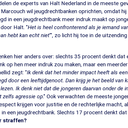
elen de experts van Halt Nederland in de meeste gev
. Marcouch wil jeugdrechtbanken oprichten, omdat hij
egd in een jeugdrechtbank meer indruk maakt op jong
door Halt. "
Het is heel confronterend als je iemand van 
daan hebt kan echt niet
'", zo licht hij toe in de uitzendin
nken hier anders over: slechts 35 procent denkt dat e
nk op hen meer indruk zou maken, maar een meerderh
ellid zegt: "
Ik denk dat het minder impact heeft als ee
legd door een leeftijdgenoot. Dan krijg je het beeld van 
lezen. Ik denk niet dat die jongeren daarvan onder de in
t zelfs agressie op
." Ook verwachten de meeste jonge
spect krijgen voor justitie en de rechterlijke macht, a
 in een jeugdrechtbank. Slechts 17 procent denkt dat 
r straffen?