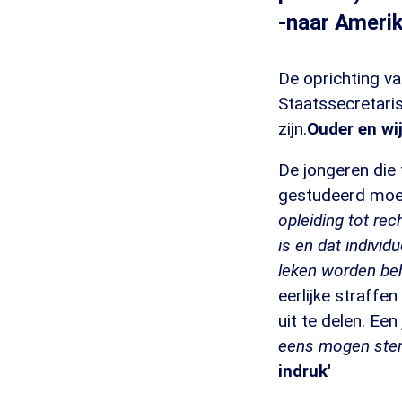
-naar Amerik
De oprichting v
Staatssecretari
zijn.
Ouder en wi
De jongeren die 
gestudeerd moet
opleiding tot rec
is en dat indivi
leken worden be
eerlijke straffe
uit te delen. Een
eens mogen stem
indruk'