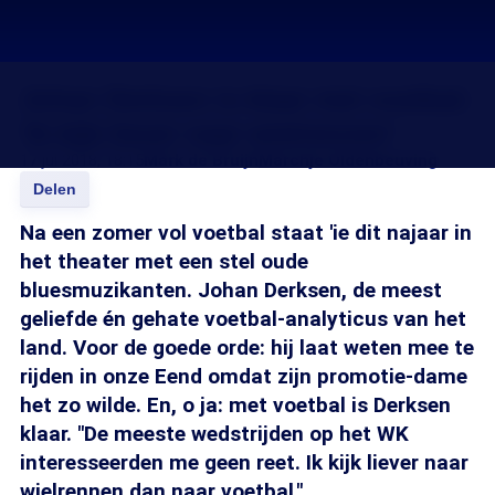
Johan Derksen is klaar met voetbal:
‘Ik kijk liever naar wielrennen’
17 jul 2018, 18:15
Mark de Bruijn
Marchje Oldenbeuving
Delen
Na een zomer vol voetbal staat 'ie dit najaar in
het theater met een stel oude
bluesmuzikanten. Johan Derksen, de meest
geliefde én gehate voetbal-analyticus van het
land. Voor de goede orde: hij laat weten mee te
rijden in onze Eend omdat zijn promotie-dame
het zo wilde. En, o ja: met voetbal is Derksen
klaar. "De meeste wedstrijden op het WK
interesseerden me geen reet. Ik kijk liever naar
wielrennen dan naar voetbal."