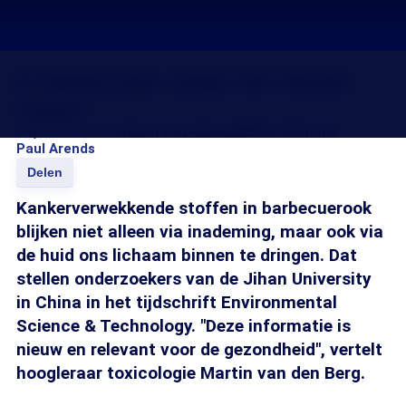
Is barbecueën straks het nieuwe
roken?
04 jun 2018, 18:15
Harm van Atteveld
Eline Rethans
Paul Arends
Delen
Kankerverwekkende stoffen in barbecuerook
blijken niet alleen via inademing, maar ook via
de huid ons lichaam binnen te dringen. Dat
stellen onderzoekers van de Jihan University
in China in het tijdschrift Environmental
Science & Technology. "Deze informatie is
nieuw en relevant voor de gezondheid", vertelt
hoogleraar toxicologie Martin van den Berg.