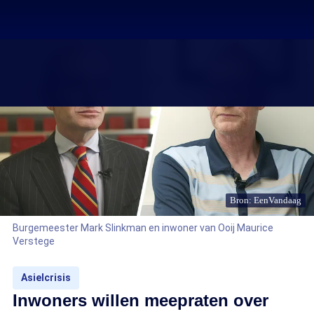
Bron: EenVandaag
Burgemeester Mark Slinkman en inwoner van Ooij Maurice
Verstege
Asielcrisis
Inwoners willen meepraten over