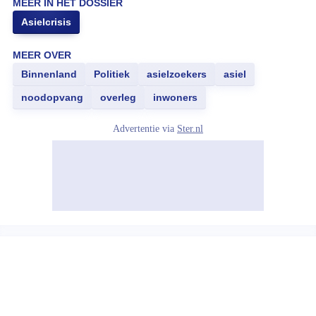
MEER IN HET DOSSIER
Asielcrisis
MEER OVER
Binnenland
Politiek
asielzoekers
asiel
noodopvang
overleg
inwoners
Advertentie via
Ster.nl