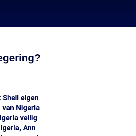
regering?
 Shell eigen
s van Nigeria
geria veilig
igeria, Ann