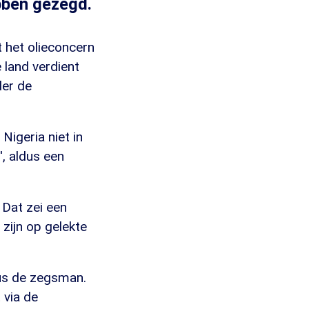
bben gezegd.
 het olieconcern
e land verdient
der de
Nigeria niet in
', aldus een
. Dat zei een
zijn op gelekte
ldus de zegsman.
 via de