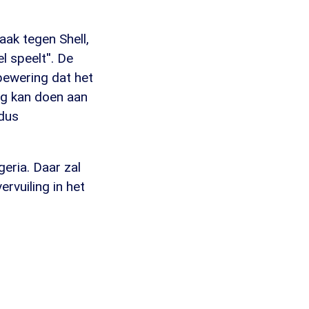
aak tegen Shell,
l speelt''. De
 bewering dat het
ig kan doen aan
ldus
eria. Daar zal
rvuiling in het