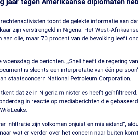
ig jaar tegen Amerikaanse diplomaten he
echtenactivisten toont de gelekte informatie aan dat
elkaar zijn verstrengeld in Nigeria. Het West-Afrikaans
den aan olie, maar 70 procent van de bevolking leeft on
 woensdag de berichten. ,,Shell heeft de regering van 
document is slechts een interpretatie van één persoon'
an staatsconcern National Petroleum Corporation.
tkent dat ze in Nigeria ministeries heeft geïnfiltreerd
nderdag in reactie op mediaberichten die gebaseerd 
WikiLeaks.
er infiltratie zijn volkomen onjuist en misleidend'', a
n naar wat er verder over het concern naar buiten komt