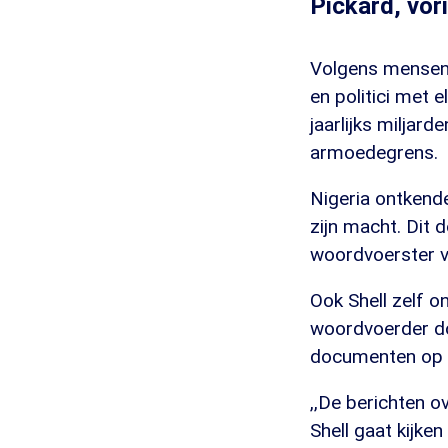
Pickard, vor
Volgens mensenr
en politici met 
jaarlijks miljar
armoedegrens.
Nigeria ontkende
zijn macht. Dit 
woordvoerster v
Ook Shell zelf on
woordvoerder do
documenten op 
,,De berichten ov
Shell gaat kijke