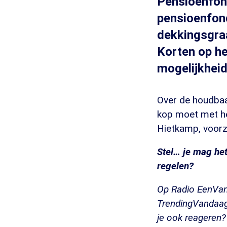
Pensioenfon
pensioenfon
dekkingsgraa
Korten op he
mogelijkheid
Over de houdbaar
kop moet met he
Hietkamp, voorz
Stel… je mag het
regelen?
Op Radio EenVand
TrendingVandaag-
je ook reageren?