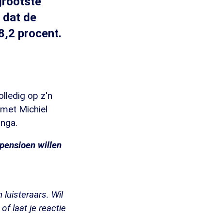
grootste
dat de
8,2 procent.
lledig op z'n
 met Michiel
inga.
 pensioen willen
luisteraars. Wil
 laat je reactie