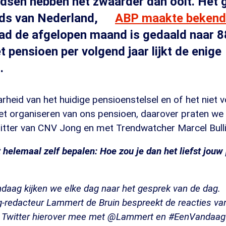
dsen hebben het zwaarder dan ooit. Het 
ds van Nederland,
ABP maakte bekend
d de afgelopen maand is gedaald naar 8
t pensioen per volgend jaar lijkt de enige
.
heid van het huidige pensioenstelsel en of het niet vo
t organiseren van ons pensioen, daarover praten we
itter van CNV Jong en met Trendwatcher Marcel Bull
 helemaal zelf bepalen: Hoe zou je dan het liefst jouw
aag kijken we elke dag naar het gesprek van de dag.
redacteur Lammert de Bruin bespreekt de reacties van 
 Twitter hierover mee met @Lammert en #EenVandaag of