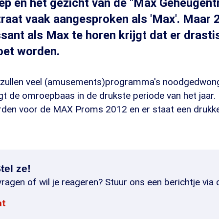
p en het gezicht van de "Max Geheugentr
traat vaak aangesproken als 'Max'. Maar 
ssant als Max te horen krijgt dat er drasti
oet worden.
r zullen veel (amusements)programma's noodgedwong
t de omroepbaas in de drukste periode van het jaar.
den voor de MAX Proms 2012 en er staat een drukke 
tel ze!
ragen of wil je reageren? Stuur ons een berichtje via 
at