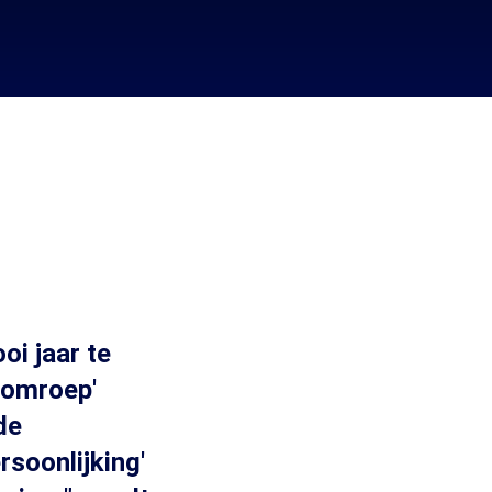
i jaar te
n-omroep'
de
rsoonlijking'