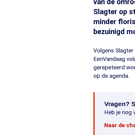
van de omroe
Slagter op s
minder flori
bezuinigd m
Volgens Slagte
EenVandaag volg
gerepeteerd wor
op de agenda.
Vragen? S
Heb je nog v
Naar de ch