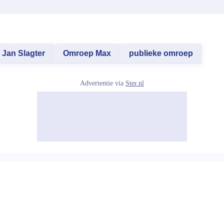
Jan Slagter
Omroep Max
publieke omroep
Advertentie via
Ster.nl