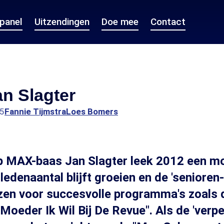
epanel
Uitzendingen
Doe mee
Contact
an Slagter
25
Fannie Tijmstra
Loes Bomers
 MAX-baas Jan Slagter leek 2012 een moo
ledenaantal blijft groeien en de 'seniore
zen voor succesvolle programma's zoals 
Moeder Ik Wil Bij De Revue". Als de 'verpe