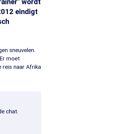
ainer" wordt
2012 eindigt
sch
en sneuvelen.
 Er moet
reis naar Afrika
de chat.