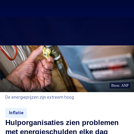
Bron: ANP
De energieprijzen zijn extreem hoog
Inflatie
Hulporganisaties zien problemen
met energieschulden elke dag